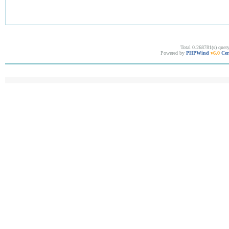
Total 0.268781(s) quer
Powered by
PHPWind
v6.0
Cer