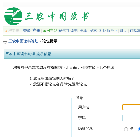
»
您尚未
登录
注册
|
返回主站
|
研究生读书
|
推荐
|
搜索
|
社区服务
|
帮助
|
订阅
三农中国读书论坛
» 论坛提示
三农中国读书论坛 提示信息
您没有登录或者您没有权限访问此页面，可能有如下几个原因:
您无权限编辑别人的贴子
您还不是论坛会员,请先登录论坛
登录
用户名
密码
隐身登录
是