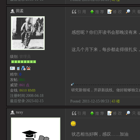
田孟
感想呢？你们开读书会那晚没有来
这几个月下来，每步都走得很扎实
级别:
管理员
精华:
0
发帖:
861
威望:
861 点
研究新领域，开辟新战线。做好能够独立
金钱:
8610 RMB
注册时间:2008-04-18
最后登录:2023-02-15
Posted: 2011-12-15 09:53 |
43 楼
tuxy
状态相当好啊，感叹……加油