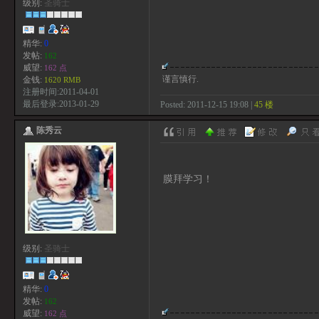
级别:
圣骑士
精华:
0
发帖:
162
威望:
162 点
谨言慎行.
金钱:
1620 RMB
注册时间:2011-04-01
最后登录:2013-01-29
Posted: 2011-12-15 19:08 |
45 楼
陈秀云
膜拜学习！
级别:
圣骑士
精华:
0
发帖:
162
威望:
162 点