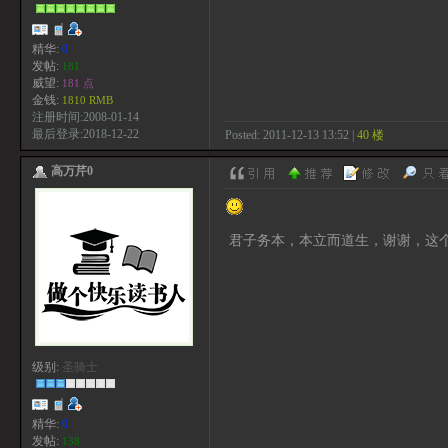
精华:
0
发帖:
181
威望:
181 点
金钱:
1810 RMB
注册时间:2008-01-14
最后登录:2018-12-22
Posted: 2011-12-13 13:52 |
40 楼
高万芹0
君子务本，本立而道生，谢谢，这
级别:
圣骑士
精华:
0
发帖:
138