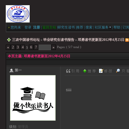
»
您尚未
登录
注册
|
返回主站
|
研究生读书
|
推荐
|
搜索
|
社区服务
|
帮助
|
订
三农中国读书论坛
»
毕业研究生读书报告
»
邓勇读书更新至2012年4月25日
Pages: ( 5/7 total )
«
2
3
4
6
7
»
5
本页主题:
邓勇读书更新至2012年4月25日
第一
tiiiii
级别:
管理员