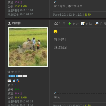
威望:
138 点
君子务本，本立而道生
金钱:
1380 RMB
注册时间:2011-10-08
最后登录:2016-01-07
Posted: 2011-12-14 12:51 |
41 楼
魏程林
读得好！
继续加油！
级别:
精灵王
精华:
0
发帖:
269
威望:
269 点
学 问
金钱:
2690 RMB
注册时间:2010-03-18
最后登录:2013-11-10
Posted: 2011-12-15 00:03 |
42 楼