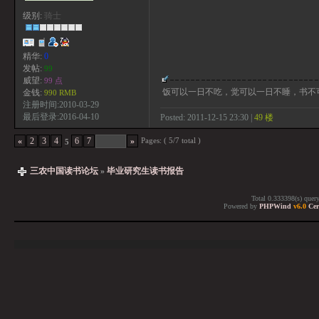
级别:
骑士
精华:
0
发帖:
99
威望:
99 点
饭可以一日不吃，觉可以一日不睡，书不
金钱:
990 RMB
注册时间:2010-03-29
最后登录:2016-04-10
Posted: 2011-12-15 23:30 |
49 楼
Pages: ( 5/7 total )
«
2
3
4
6
7
»
5
三农中国读书论坛
»
毕业研究生读书报告
Total 0.333398(s) quer
Powered by
PHPWind
v6.0
Cer