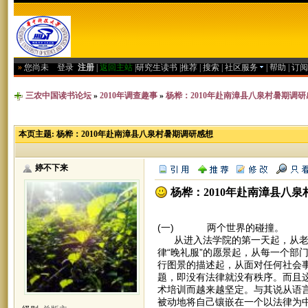
»
您尚未
登录
注册
|
返回主站
|
研究生读书
|
推荐
|
搜索
|
社区服务
|
帮助
|
订阅
三农中国读书论坛
»
2010年调查趣事
»
杨桦：2010年赴南漳县八泉村暑期调研
本页主题:
杨桦：2010年赴南漳县八泉村暑期调研感想
婷不下来
杨桦：2010年赴南漳县八
(一) 两个世界的碰撞。
从进入法学院的第一天起，从老师
律“晚礼服”的愿景起，从每一个部
行图景的描述起，从面对任何社会事
题，即没有法律就没有秩序。而且
术培训而越来越坚定。与其说从语
被动地将自己镶嵌在一个以法律为