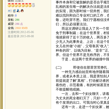
级别:
总版主
事件本身和它被肢解的是否合乎规
乱相的发生唯一的解决办法就是法律
的实现，因为那时候一切井然，我
难以找到和自己专业对口的工作，
精华:
0
敬，还吃穿不愁。我们宁愿相信没
发帖:
286
们，所以必须要法治。
威望:
286 点
金钱:
而这次调研让我走入了另一个世界
2860 RMB
注册时间:2012-05-06
免于刑事制裁；在这个世界里，村级
最后登录:2015-09-08
项就获得了近十万的收入，两百多
少无人为此事奔走、上访；在这个世
女儿在外做“小姐”，父母靠其“收
种各的田”、以钱为目标、“是非”“
界。但这个世界不是无秩序的，不
于是，在这两个世界的碰撞中我迷
(二) 即使你在那里苦苦挣扎
一种无力感自始至终地伴随着我，
界，或者从本质上说，我是害怕别
前提就是了解“真相”，打动被访者
着伤疤，示范着痛，有的时候甚至
不敢提醒他或她。
一次，去和一个妇女聊天，讲着讲
为丈夫的死全都幻灭了，只好一个
有个发泄的出口。可我当时心里真
还有一次，走进一个妇女家，她刚