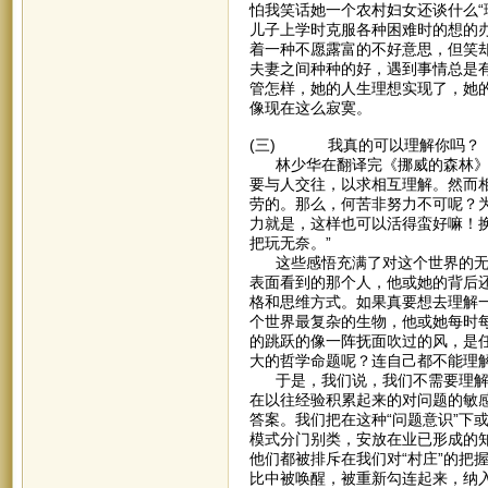
怕我笑话她一个农村妇女还谈什么“
儿子上学时克服各种困难时的想的
着一种不愿露富的不好意思，但笑
夫妻之间种种的好，遇到事情总是
管怎样，她的人生理想实现了，她
像现在这么寂寞。
(三) 我真的可以理解你吗？
林少华在翻译完《挪威的森林》后
要与人交往，以求相互理解。然而
劳的。那么，何苦非努力不可呢？
力就是，这样也可以活得蛮好嘛！
把玩无奈。”
这些感悟充满了对这个世界的无奈
表面看到的那个人，他或她的背后
格和思维方式。如果真要想去理解
个世界最复杂的生物，他或她每时
的跳跃的像一阵抚面吹过的风，是任
大的哲学命题呢？连自己都不能理
于是，我们说，我们不需要理解每
在以往经验积累起来的对问题的敏感
答案。我们把在这种“问题意识”下
模式分门别类，安放在业已形成的
他们都被排斥在我们对“村庄”的把
比中被唤醒，被重新勾连起来，纳入