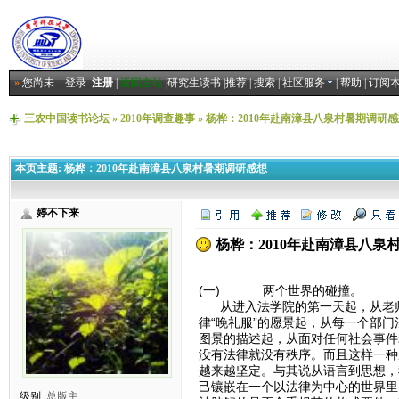
»
您尚未
登录
注册
|
返回主站
|
研究生读书
|
推荐
|
搜索
|
社区服务
|
帮助
|
订阅
三农中国读书论坛
»
2010年调查趣事
»
杨桦：2010年赴南漳县八泉村暑期调研
本页主题:
杨桦：2010年赴南漳县八泉村暑期调研感想
婷不下来
杨桦：2010年赴南漳县八泉
(一) 两个世界的碰撞。
从进入法学院的第一天起，从老师
律“晚礼服”的愿景起，从每一个部
图景的描述起，从面对任何社会事件
没有法律就没有秩序。而且这样一种
越来越坚定。与其说从语言到思想，
己镶嵌在一个以法律为中心的世界里
级别:
总版主