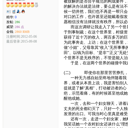
被肢解的是否合乎规范的构成要件，
的解决办法就是法律，要么是有法不
候一切井然，我们也不再是一帮只会
对口的工作，也许甚至还能戴着假发
精华:
0
愿相信没有法律就没有秩序，所以必
发帖:
286
而这次调研让我走入了另一个世界：
威望:
286 点
金钱:
于刑事制裁；在这个世界里，村级资
2860 RMB
注册时间:2012-05-06
获得了近十万的收入，两百多万的巨
最后登录:2015-09-08
为此事奔走、上访；在这个世界里，
做“小姐”，父母靠其“收入”无所事
田”、以钱为目标、“是非”“正义”
个世界不是无秩序的，不管是能人治
于是，在这两个世界的碰撞中我迷
(二) 即使你在那里苦苦挣扎，
一种无力感自始至终地伴随着我，
界，或者从本质上说，我是害怕别人
提就是了解“真相”，打动被访者的
疤，示范着痛，有的时候甚至他或她
醒他或她。
一次，去和一个妇女聊天，讲着讲
丈夫的死全都幻灭了，只好一个人独
发泄的出口。可我当时心里真是难受
还有一次，走进一个妇女家，她刚
我笑话她一个农村妇女还谈什么“理