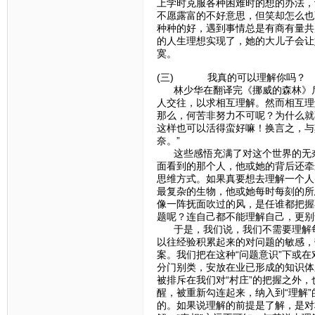
上学时克服各种困难时的想的办法，
不愿露富的不好意思，但笑却怎么也
种种的好，遇到事情总是有商有量共
的人生理想实现了，她的大儿子会让
寞。
(三) 我真的可以理解你吗？
林少华在翻译完《挪威的森林》后
人交往，以求相互理解。然而相互理
那么，何苦非努力不可呢？为什么就
这样也可以活得蛮好嘛！换言之，与
奈。”
这些感悟充满了对这个世界的无奈
面看到的那个人，他或她的背后还牵
思维方式。如果真要想去理解一个人
最复杂的生物，他或她每时每刻的所
像一阵抚面吹过的风，是任谁都把握
题呢？连自己都不能理解自己，更别
于是，我们说，我们不需要理解每个
以往经验积累起来的对问题的敏感，
案。我们把在这种“问题意识”下或
分门别类，安放在业已形成的知识体
被排斥在我们对“村庄”的把握之外
醒，被重新勾连起来，纳入到“理解
的。如果说理解的前提是了解，是对