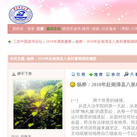
»
您尚未
登录
注册
|
返回主站
|
研究生读书
|
推荐
|
搜索
|
社区服务
|
帮助
|
订
三农中国读书论坛
»
2010年调查趣事
»
杨桦：2010年赴南漳县八泉村暑期调
本页主题:
杨桦：2010年赴南漳县八泉村暑期调研感想
婷不下来
杨桦：2010年赴南漳县八
(一) 两个世界的碰撞。
从进入法学院的第一天起，从老
法律“晚礼服”的愿景起，从每一个
运行图景的描述起，从面对任何社
命题，即没有法律就没有秩序。而
业技术培训而越来越坚定。与其说
主动或被动地将自己镶嵌在一个以
级别:
总版主