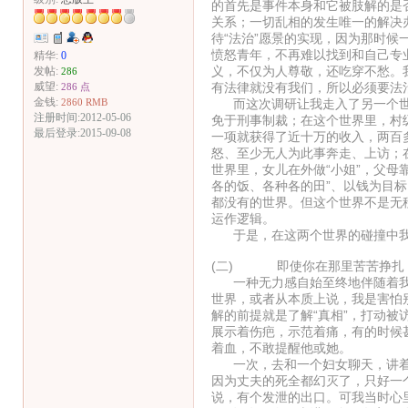
的首先是事件本身和它被肢解的是
关系；一切乱相的发生唯一的解决
待“法治”愿景的实现，因为那时
愤怒青年，不再难以找到和自己专
精华:
0
义，不仅为人尊敬，还吃穿不愁。
发帖:
286
有法律就没有我们，所以必须要法
威望:
286 点
金钱:
而这次调研让我走入了另一个世界
2860 RMB
注册时间:2012-05-06
免于刑事制裁；在这个世界里，村
最后登录:2015-09-08
一项就获得了近十万的收入，两百
怒、至少无人为此事奔走、上访；
世界里，女儿在外做“小姐”，父母
各的饭、各种各的田”、以钱为目标、
都没有的世界。但这个世界不是无
运作逻辑。
于是，在这两个世界的碰撞中我迷
(二) 即使你在那里苦苦挣扎
一种无力感自始至终地伴随着我
世界，或者从本质上说，我是害怕
解的前提就是了解“真相”，打动被
展示着伤疤，示范着痛，有的时候
着血，不敢提醒他或她。
一次，去和一个妇女聊天，讲着
因为丈夫的死全都幻灭了，只好一
说，有个发泄的出口。可我当时心