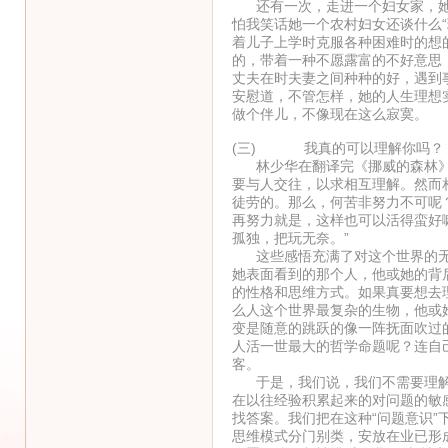
还有一次，走进一个妇女家，她刚
怕我笑话她一个农村妇女还谈什么
着儿子上学时克服各种困难时的想
的，带着一种不愿露富的不好意思
丈夫在时夫妻之间种种的好，遇到
安慰道，不管怎样，她的人生理想
做个伴儿，不像现在这么寂寞。
(三) 我真的可以理解你吗？
林少华在翻译完《挪威的森林》后
要与人交往，以求相互理解。然而
徒劳的。那么，何苦非努力不可呢
再努力就是，这样也可以活得蛮好
孤独，把玩无奈。”
这些感悟充满了对这个世界的无
她表面看到的那个人，他或她的背
的性格和思维方式。如果真要想去
么人这个世界最复杂的生物，他或
变是随意的跳跃的像一阵抚面吹过
人活一世最大的哲学命题呢？连自
客。
于是，我们说，我们不需要理解每
在以往经验积累起来的对问题的敏
找答案。我们把在这种“问题意识
思维模式分门别类，安放在业已形