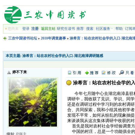
»
您尚未
登录
注册
|
返回主站
|
研究生读书
|
推荐
|
搜索
|
社区服务
|
帮助
|
订阅
三农中国读书论坛
»
2010年调查趣事
»
涂希言：站在农村社会学的入口-湖北南
本页主题:
涂希言：站在农村社会学的入口-湖北南漳调研随感
婷不下来
涂希言：站在农村社会学的入
今年七月随中心去湖北南漳县驻村
调研中，我收获了见识、学识、同学
还是在调研过程中学习到的农村调研
合、共同探索，我和小组其他初学者
发现不平常，如何从纷乱的现象抽提
来谈谈我从这次集体调研中收获的对
首先是我对农村社会学经验调查方
中国的村庄，总是一个功能俱全的
级别:
总版主