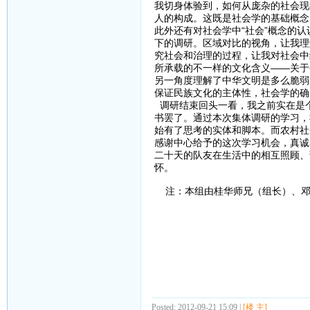
我切身体验到，如何从庞杂的社会现
人的构成。这既是社会学的基础概念
此外还有对社会学中“社会”概念的
下的调研。区域对比的视角，让我理
究社会和治理的过程，让我对社会中
所承载的不一样的文化含义——关于
另一角度理解了中华文明是多么脆弱
保证民族文化的主体性，社会学的确
调研结束回头一看，我之前实在是
书罢了。通过本次集体调研的学习，
始有了思考的实体和脚本。而农村社
感谢中心给予的这次学习机会，真诚
二十天的队友在生活中的相互照顾、
怀。
注：本组由桂华师兄（组长）、邓
希
201
Posted: 2012-09-21 15:09 |
[楼 主]