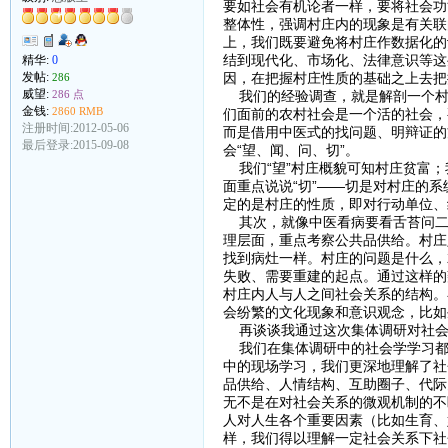
要如社会有机论者一样，要将社会功
整体性，强调村庄内的现象是有关联
上，我们既要避免将村庄作数据化的
结到现代化、市场化、法律意识等这
精华:
0
发帖:
因，在把握村庄性质的基础之上去把
286
威望:
286 点
我们的经验调查，就是解剖一个村
金钱:
2860 RMB
们面前的农村社会是一个活的社会，
注册时间:2012-05-06
而是借用中医式的找问题、明辩证的
最后登录:2015-09-08
会“望、闻、问、切”。
我们“望”村庄概貌可知村庄贫富；
面重点说说“切”——切是对村庄的
定的是村庄的性质，即对行动单位
其次，就像中医看病要看舌苔问二
理层面，重点考察公共品供给。村庄
找到病灶一样。村庄的问题是什么，
失败、需要重建的起点。通过这样的
村庄内人与人之间社会关系的结构。
会纷繁的文化现象和意识观念，比如
再谈谈我通过这次集体调研对社会
我们在集体调研中的社会学学习都
中的现场学习，我们更深地理解了社
品供给、人情结构、互助圈子、代际
无不是在对社会关系的微观机制的不
人对人生各个重要因素（比如生育、
样，我们得以理解一定社会关系下社