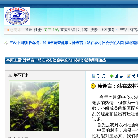
»
您尚未
登录
注册
|
返回主站
|
研究生读书
|
推荐
|
搜索
|
社区服务
|
帮助
|
订阅
三农中国读书论坛
»
2010年调查趣事
»
涂希言：站在农村社会学的入口-湖北南
本页主题:
涂希言：站在农村社会学的入口-湖北南漳调研随感
婷不下来
涂希言：站在农村
今年七月随中心去湖北
老乡的热情，但作为一
教，小组成员的相互配
乱的现象抽提出村庄社
认识。
首先是我对农村社会学
中国的村庄，总是一个
性功能对应起来。我们