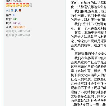
级别:
总版主
案的。在这样的认识基
化、法律意识等这些外
我们的经验调查，就是
两个问题，我们不是用
精华:
0
发帖:
的思维，对村庄社会“望
286
威望:
286 点
我们“望”村庄概貌可知
金钱:
2860 RMB
考。看一个人要首先判
注册时间:2012-05-06
其次，就像中医看病要
最后登录:2015-09-08
的思维方法就是寻找村
论，悖论的出现就是逻
会关系的结构。在这个
等。
再谈谈我通过这次集体
我们在集体调研中的社
会关系这两个社会学最
这些问题的考察和解释
素（比如生育、婚姻、
构下的文化内涵和人的
社会人的构成。这既是
此外还有对社会学中“
现象的不平常；现场的
理解了不同结构的社会
文明是多么脆弱，同时
面也算是我对社会学学
调研结束回头一看，我