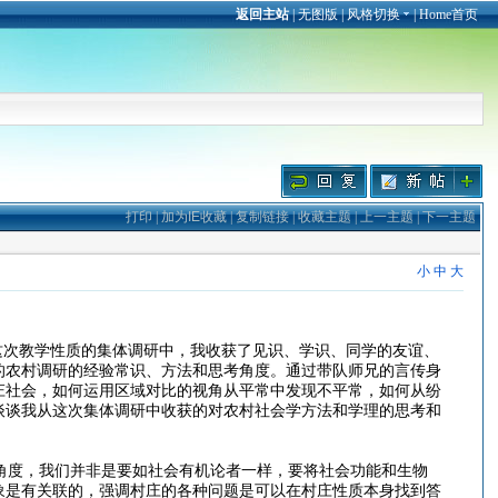
返回主站
|
无图版
|
风格切换
|
Home首页
打印
|
加为IE收藏
|
复制链接
|
收藏主题
|
上一主题
|
下一主题
小
中
大
次教学性质的集体调研中，我收获了见识、学识、同学的友谊、
的农村调研的经验常识、方法和思考角度。通过带队师兄的言传身
庄社会，如何运用区域对比的视角从平常中发现不平常，如何从纷
谈谈我从这次集体调研中收获的对农村社会学方法和学理的思考和
角度，我们并非是要如社会有机论者一样，要将社会功能和生物
象是有关联的，强调村庄的各种问题是可以在村庄性质本身找到答