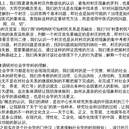
础上，我们既要避免将村庄作数据化的认识，避免对村庄现象的罗列，也
部的、大而空的概念里去。我们的方法是在现象中找本质，针对问题找内
解剖一个村庄，以回答两个基本问题，即社会是如何可能的？治理是如
西医式的量体温、查指标这样的定量研究方法，而是借用中医式的找问题
、闻、问、切”。
村庄贫富；我们“闻”鸡鸣狗吠可知村民关系是否融洽；我们“问”村委村民
断他的体质温热寒凉，判断一个村庄首先要确定的是村庄的性质，即对行
看舌苔问二便，我们认识一个村庄也是从对村庄的某些现象的集中考察
庄问题。村庄的问题是很多的，找到问题就如同找到病灶一样。村庄的问
辑失败、需要重建的起点。通过这样的辩证思维的方法，我们逐步把握村
结构基础之上，我们再来探讨该社会情境下个人的行为逻辑，解释一个社
调研对社会学学科的理解。
会学学习都是在社会现场完成的。我们面对的是一个完整、鲜活的社会
基本的研究单位。我们所考察的村庄治理、公共品供给、人情结构、互助
也无不是在对社会关系的微观机制的不断把握下完成的。在完成了对社会
子女、养老、死亡等）的意识观念，以得出各种社会因素对人的影响。这
行为逻辑。这次集体调研让我切身体验到，如何从庞杂的社会现象和社会
社会学的基础概念，也是社会学的方法要义。
社会”概念的认识。我们的调研，是在中心长年研究所形成的中国农村的三
讲解，让我获得了关于“社会”的第一份样本。研究社会和治理的过程，让
体所承载的不一样的文化含义——关于公私、正义、生育观、土地观等在
又是多么强韧。在现代化、理性化、工业化、城市化情境下的中国，要想
科功能的新认识。
之前实在是个社会学的门外汉（笔者接触社会学的时间较短），读过的只