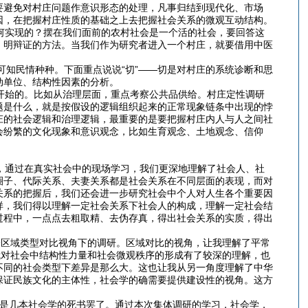
要避免对村庄问题作意识形态的处理，凡事归结到现代化、市场
因，在把握村庄性质的基础之上去把握社会关系的微观互动结构。
何实现的？摆在我们面前的农村社会是一个活的社会，要回答这
、明辩证的方法。当我们作为研究者进入一个村庄，就要借用中医
可知民情种种。下面重点说说“切”——切是对村庄的系统诊断和思
动单位、结构性因素的分析。
开始的。比如从治理层面，重点考察公共品供给。村庄定性调研
题是什么，就是按假设的逻辑组织起来的正常现象链条中出现的悖
庄的社会逻辑和治理逻辑，最重要的是要把握村庄内人与人之间社
会纷繁的文化现象和意识观念，比如生育观念、土地观念、信仰
，通过在真实社会中的现场学习，我们更深地理解了社会人、社
圈子、代际关系、夫妻关系都是社会关系在不同层面的表现，而对
关系的把握后，我们还会进一步研究社会中个人对人生各个重要因
样，我们得以理解一定社会关系下社会人的构成，理解一定社会结
过程中，一点点去粗取精、去伪存真，得出社会关系的实质，得出
个区域类型对比视角下的调研。区域对比的视角，让我理解了平常
我对社会中结构性力量和社会微观秩序的形成有了较深的理解，也
不同的社会类型下差异是那么大。这也让我从另一角度理解了中华
保证民族文化的主体性，社会学的确需要提供建设性的视角。这方
是几本社会学的死书罢了。通过本次集体调研的学习，社会学，