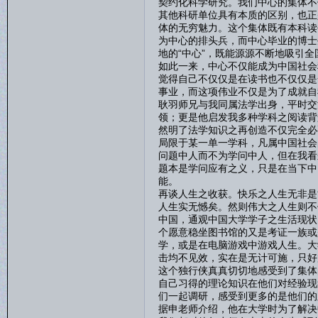
契约化科学研究。我们中心的集体不
其他科研单位具有本质的区别，也正
体的无穷魅力。这个集体既有本科读
为中心的排头兵，而中心毕业的博士
地的“中心”，既能源源不断地吸引
如此一来，中心不仅能成为中国社会
觉得自己不仅仅是在读书也不仅仅是
事业，而这项伟业不仅是为了成就自
耿羽师兄与我同属法学出身，平时交
领；更是他启发我多种学科之阅读背
然明了法学知识之再创造不仅完全必
局限于某一单一学科，凡属中国社会
问题中人而不为学问中人，但在我看
题本是学问应有之义，只是在当下中
能。
再谈人生之收获。快乐之人生无非是
人生实无憾矣。然则伟大之人生则不
中国，通观中国大学学子之生活现状
个愿意稳坐图书馆的又是考证一族或
学，或是在电脑游戏中游戏人生。大
击均不见效，实在是无计可施，只好
这个独行侠真真切切地感受到了集体
自己习得的理论知识在他们对经验现
们一起调研，感受到更多的是他们的
据申老师介绍，他在大学时为了解决