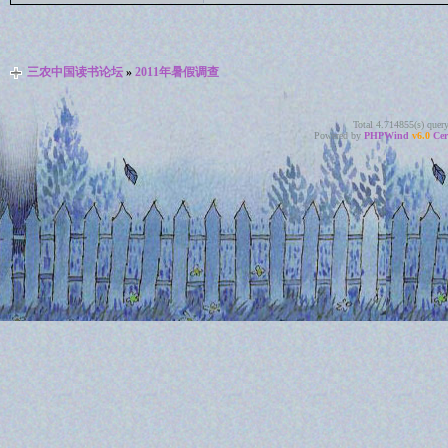
三农中国读书论坛
»
2011年暑假调查
Total 4.714855(s) quer
Powered by
PHPWind
v6.0
Cer