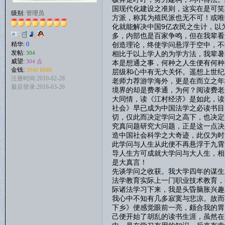
国现代化建设之准则，这实在是可笑
级别:
管理员
方派，称其为殖民派也无不可！或唯
化就能解决中国9亿农民之生计，以
多，内部也是百家争鸣，但在我辈看
创造理论，终使学问悬浮于空中，不
精华:
0
发帖:
相比于以上学人的为学方法，我辈暑
304
威望:
304 点
本是想通之事，何种之人生便有何种
金钱:
3040 RMB
层级和心中有无大关怀。遥想上世纪
注册时间:2010-02-28
老师力荐游学海外，更是在而立之年
最后登录:2016-03-26
境界的却是费孝通，为何？阅读费老
大同情，读《江村经济》是如此，读
社会》早已成为中国法学之必读书目
切，仅此而决定学问之高下，也决定
究真问题研究大问题，正是这一点决
造中国社会科学之大奇迹，此仅为时
此学问与人生从此便不再悬浮于九霄
导人生方可成就大学问与大人生，相
是大真言！
先谈学问之收获。我大学四年的谋生
法学教育实际上一门职业技术教育，
际诸法学习下来，我是头昏脑胀兴趣
我心中不知有几多寂寞与悲凉。故而
下乡》便感觉眼前一亮，颇合我的胃
己便开始了胡乱的读书生涯，虽然在