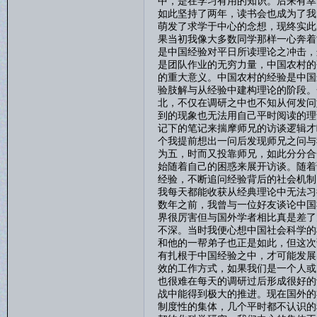
中，是在学习有用的知识。后来有幸
如此坚持了两年，读书会也成为了我
萌发了求学于中心的念想，现终实此
果当初我像大多数同学那样一心奔着
是中国经验对平日所读理论之冲击，
是团队作业的无穷力量，中国农村的
的重大意义。中国农村的经验是中国
验肢解与从经验中建构理论的阶段。
北，不仅在调研之中也不知从何发问
到的现象也无法用自己平时阅读的理
记下的笔记来揣摩师兄的访谈逻辑才
个我提前想出一问后发现师兄之问与
为五，时而又投靠师兄，如此分分合
始随着自己的困惑来展开访谈。随着
经验，不断追问经验背后的社会机制
我每天都能收获从经典理论中无法习
数年之前，我曾与一位好友谈论中国
界很厉害但与国外学者相比真是差了
不深。当时我便心想中国社会科学的
和他的一帮弟子也正是如此，但这次
有扎根于中国经验之中，才可能发展
效的工作方式，如果我们是一个人或
也很难在每天的调研过后形成很好的
战中能得到极大的推进。现在国外的
制度性的集体，几个平时都不认识的