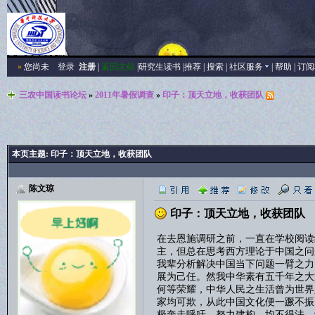
»
您尚未
登录
注册
|
返回主站
|
研究生读书
|
推荐
|
搜索
|
社区服务
|
帮助
|
订阅
三农中国读书论坛
»
2011年暑假调查
»
印子：顶天立地，收获团队
本页主题:
印子：顶天立地，收获团队
陈文琼
印子：顶天立地，收获团队
在去恩施调研之前，一直在学校阅读
主，但总在思考西方理论于中国之问
我辈分析解决中国当下问题一臂之力
展为己任。然我中华素有五千年之大
何等荣耀，中华人民之生活曾为世界
家均可欺，从此中国文化便一蹶不振
极奔走呼吁，努力建构，均不得法。