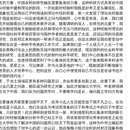
无穷力量，中国农村的研究确实需要集体的力量，这种科研方式具有在中国
从经验中建构理论的阶段。一开始面对经验时我既是好奇又是头脑混乱，感
现象也无法用自己平时阅读的理论中找到答案，第一次发现了理论在经验面
个我提前想出一问后发现师兄之问与我相同，心中甚是幸喜。后来，我们调
也开始随着自己的困惑来展开访谈。随着调研的深入，在师兄的点拨下，我
这些都使我每天都能收获从经典理论中无法习得的知识。这种经验对理论的
的中国社科学界很厉害但与国外学者相比真是差了太远，还说以邓的功底根
研究，目前邓正来和他的一帮弟子也正是如此，但这次调研后我却更坚信中
调研实在是一种科学有效的工作方式，如果我们是一个人或几个人去一个地
题在夜晚讨论会上的唇枪舌战中能得到极大的推进。现在国外的社会科学研
错的研究，这是典型的西方式的契约化科学研究。我们中心的集体不仅是简
大的成长，也使得我感受到了中心集体的无穷魅力。这个集体既有本科读书
地。星星之火，可以燎原，作为火源圣地的“中心”，既能源源不断地吸引
教育的人才培养中心。想到这些，自己心中便觉得自己不仅仅是在读书也不
中国的现代化！
景，于乡土场域应更有多种问题意识，亦会有更多创新之处。此番下来，我
社会凸显之问题，都应成为研究之对象，如此才能做出大学问。申老师强调
在当下中国，我们应为问题而学问，不要唯学问是从，做问题之学问方有做
仅要修身齐家更要治国平天下，此等小志人生岂能安放下我不凡之心。在当
族或是小说达人，他们永远在为考试而准备的日子和考试之中的日子中度过
施，只好放弃！此次调研则使我耳目一新，时刻感受到杰出集体对我的吸引
他们对经验现象的分析中早已站立不住，而依靠那些理论带来的得意之处也
在大学时为了解决中国的问题而心忧天下而奋起读书，这种为中华之崛起而
方法也增加了对中心的进一步认识，他在每晚小组讨论时的对村庄现象和相