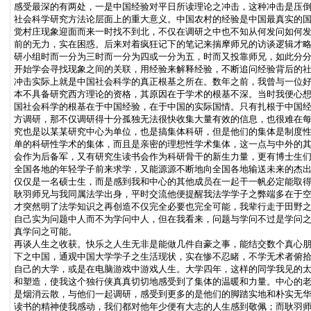
感受最深的有两处，一是中国经验对平日所读理论之冲击，这种冲击是压
社会科学研究方法论层面上的重大意义。中国农村的经验是中国最真实的
觉村庄现象迎面而来一时找不到北，不仅在调研之中也不知从何发问如何
前的无力，实在困惑。后来对着疯狂记下的笔记来揣摩师兄的访谈逻辑才
研小组时而一分为三时而一分为四或一分为五，时而又投靠师兄，如此分
开始学会寻找现象之间的关联，用经验来解释经验，不断追问经验背后的
冲击实际上就是中国社会科学的真正根基之所在。数年之前，我曾与一位
本不具备研究西方理论的资格，其原因在于学术的根基不深。当时我便心
国社会科学的根基在于中国经验，在于中国的实际国情。只有扎根于中国
方调研，那不仅调研得十分孤独无法很快收集大量有效的信息，也很难在
究也是以某某研究中心为单位，也是搞集体科研，但是他们的集体是制度
单的科研性学术的集体，而且是亲密的理想性学术集体，这一点与中外的
会作为后备军，又有研究生读书会作为科研骨干的新生力量，更有博士生们
全国各地的年轻学子前来求学，又能源源不断地向全国各地输送未来的杰
仅仅是一名硕士生，而是感到我和中心的其他成员在一起干一帆必定能取
耿羽师兄与我同属法学出身，平时交流他便提醒我法学学子之弊端多在于
才突然明了法学知识之再创造不仅完全必要也完全可能，我辈行走于田野
自己实为问题中人而不为学问中人，但在我看来，问题与学问不过是学问
真学问之可能。
再谈人生之收获。快乐之人生无非是能做几件自豪之事，能结交数个真心
下之中国，通观中国大学学子之生活现状，实在惨不忍睹，不学无术者俯
自己的大学，或是在电脑游戏中游戏人生。大学四年，这样的同学我见的
和塑造，使我这个独行侠真真切切地感受到了集体的温暖和力量。中心的
是烟消云散，与他们一起调研，感受到更多的是他们的脚踏实地和朴实无
读书的精神使我感动，我们都对他年少便有大志的人生感到敬佩；而耿羽