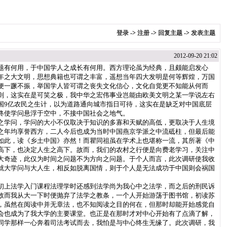
登录
->
注册
->
回复主题
->
发表主题
2012-09-20 21:02
题有何用，于中国学人之成长有何用。西方理论虽为经典，且颇能启发心
年之大文明，思想典籍也可谓之丰富，遥想当年四大发明是何等辉煌，万国
便一蹶不振，举国学人皆可谓之丧失文化信心，文化自觉更不知能从何而
则，这实在是可笑之极，我中华之宏伟事业岂能由欧美文明之某一学说左右
国9亿农民之生计，以为道路通向城市指日可待，这实在是缺乏对中国底层
终使学问悬浮于空中，不接中国社会之地气。
之学问，学问的大小不仅取决于知识的多寡和天赋的高低，更取决于人生境
之年均享誉西方，二人今后也成为当时中国燕京学派之中流砥柱，但最后能
如此，读《乡土中国》亦然！而瞿同祖虽在学术上也堪称一流，其所著《中
高下，也决定人生之高下。故而，我们的农村之行便是向费老学习，关注中
大奇迹，此仅为时间之问题不为方向之问题。于个人而言，此次调研使我收
就大学问与大人生，相反如脱离国情，则于个人是无法成功于中国则会祸国
初上法学入门课程法理学时还感到法学尚为我心中之法学，而之后的刑民诉
故而我从大一下时便抛弃了法学之教条，一个人开始游荡于图书馆，初读苏
，虽然在阅读中并无章法，也不知阅读之目的何在，但那时却能开始感觉自
会也成为了我大学的主要课堂。也正是在那时才对中心开始有了点滴了解，
同学那样一心奔着司法考试而去，我怕是与中心终生无缘了。此次调研，我