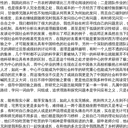
倒性的，我因此得出了一月农村调研堪比三月理论阅读的结论；二是团队作业的
国情，也是很多学人完全忽视之处，我在咸丰的一个月经历了理论被经验肢解与
发问，甘做师兄随从时也不知他问题从何而来又为何如此发问，而且自己碰到的
略有感觉，后来在继续跟随师兄时我虽不发问但心中已有问题，有时师兄问完一
分合合之中，我们都得到了很大的进步。我也开始在村庄寻找自己的问题意识，
社会机制。虽有时分析出来的道理颇显幼稚，甚至是犯下低级的常识性错误，但
好友谈论中国社会科学的发展，他举出了邓正来的例子，他说邓正来虽然在当下
想中国社会科学的根基究竟在何方，在我的好友看来可能是要加强对西方理论的
经验之中，才可能发展出具有中国特色的社会科学。另外一个深刻的感悟是团队
每天的调研过后形成很好的讨论环境，道理是越辩越明，有时一个人想不透的问
性的集体，几个平时都不认识的科学家只要被纳入了同一的科研单位就能展开不
其他科研单位具有本质的区别，也正是这个特殊之处才使得中心的学术获得了极
作为中心的排头兵，而中心毕业的博士生现在正在中国各大高校积极抢占科研阵
出人才，如此一来，中心不仅能成为中国社会科学的研究重心也能成为中国高等
得成功的宏大事业，而这项伟业不仅是为了成就自我更是为了中国的社会科学和
空喊民主正义大词，往往不得中国经验之要领；更是他启发我多种学科之阅读背
之中，倡导中国经验之路线，所研究之问题岂能局限于某一单一学科，凡属中国
之路径，学问一词由学、问组成，追求理路和探究问题本是学问应有之义，只是
朋友，能有殷实小家，能享安逸生活，如此人生实无憾矣。然则伟大之人生则不
拾即是，宅男宅女更是多如牛毛，难得碰上一两个愿意稳坐图书馆的又是考证一
太多，有时对自己身边的人或是好声说理或是迎头痛击均不见效，实在是无计可
老师和师兄师姐不用多说，他们都是我的学习榜样，之前自己习得的理论知识在
华，他们不怕吃苦敢于吃苦的学习精神是带领我前进的力量。据申老师介绍，他
师兄则使我和队友们一起快速成长，在和他的多次交流中我既熟悉了乡村调研的