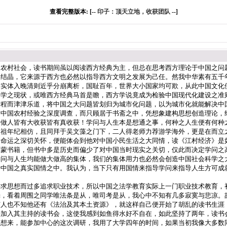
查看完整版本: [--
印子：顶天立地，收获团队
--]
国农村社会，读书期间虽以阅读西方经典为主，但总在思考西方理论于中国之问
之结晶，它来源于西方也必然以指导西方文明之发展为己任。然我中华素有五千
之实体入晚清则近乎分崩离析，国耻百年，世界大小国家均可欺，从此中国文化
科学之现状，或唯西方经典马首是瞻，西方学说竟成为检验中国现代化建设之准
程而津津乐道，将中国之大问题皆划归为城市化问题，以为城市化就能解决中
对中国农村经验之深度调查，而只顾居于书斋之中，凭想象建构思想创造理论，
于做人皆有大收获皆有真收获！学问与人生本是想通之事，何种之人生便有何种
同祖年纪相仿，且同拜于吴文藻之门下，二人得老师力荐游学海外，更是在而立
国命运之深切关怀，便能体会到他对中国小民生活之大同情，读《江村经济》是
启蒙书籍，但书中多是历史而偏少了对中国当时现实之关切，仅此而决定学问之
学问与人生均能做大做高的集体，我们的集体用力也必然会创造中国社会科学之
于中国之真实国情之中。我认为，当下只有用国情来指导学问来指导人生方可成
讲求思想而过多追求职业技术，所以中国之法学教育实际上一门职业技术教育，
光，看着周围之同学唯法条是从，唯司考是从，我心中不知有几多寂寞与悲凉。
何人也不知他还有《法治及其本土资源》，就这样自己便开始了胡乱的读书生涯
接加入其主持的读书会，这使我感到如鱼得水好不自在，如此坚持了两年，读书
在想来，能参加中心的这次调研，我用了大学四年的时间，如果当初我像大多数