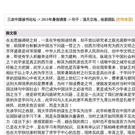
三农中国读书论坛
->
2011年暑假调查
->
印子：顶天立地，收获团队
[打印本页]
陈文琼
在去恩施调研之前，一直在学校阅读经典，却不曾以研究者之眼光观察中
智，助我辈分析解决中国当下问题一臂之力，但西方理论终究为西方文明
齐拜盛唐是何等荣耀，中华人民之生活曾为世界人民所向往。但中华文明
来，即使有学人积极奔走呼吁，努力建构，均不得法。纵观当下中国社会
之？此学派是真正的西方派，称其为殖民派也无不可！或唯中国之城市化进
经验之大把握，此学人众多，内部也是百家争鸣，但在我辈看来，皆缺乏
相比于以上学人的为学方法，我辈暑期农村之行实在是高出许多，于学问
界的层级和心中有无大关怀。遥想上世纪三十年代的学人中，费孝通与瞿
达到大师境界的却是费孝通，为何？阅读费老之书，便能发觉他对当时中
国法律与中国社会》早已成为中国法学之必读书目，更是成为不少学者之
国之当下，便是研究真问题研究大问题，正是这一点决定了我们的集体是
获的亦是学问与人生，此学问与人生从此便不再悬浮于九霄云外而是扎根
殃民，此绝非危言耸听，而是大真言！
先谈学问之收获。我大学四年的谋生之学实为法学，此学科教育在中国不
讼国际诸法学习下来，我是头昏脑胀兴趣寡然，当时之迷茫如同黑夜不见
力《送法下乡》便感觉眼前一亮，颇合我的胃口，当时也不曾知道苏力为
己是在大学之中，是在学习有用的知识。后来有幸认识了陈柏峰老师便直
也在大学快结束时萌发了求学于中心的念想，现终实此愿，幸喜之至。现