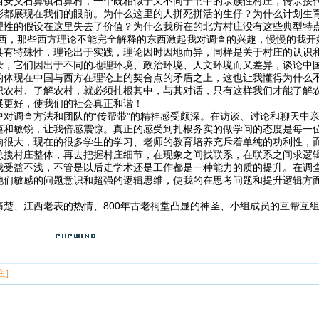
西安义石鼻镇石鼻村，一个既相似于又不同于书中的宗族性村庄，传宗接
彩都展现在我们的眼前。为什么这里的人拼死拼活的生仔？为什么计划生
理性的假设在这里失去了价值？为什么我所在的北方村庄没有这些典型特点
东西，那些西方理论不能完全解释的东西激起我对调查的兴趣，慢慢的我开
具有特殊性，理论出于实践，理论因时因地而异，同样是关于村庄的认识
杂，它们因出于不同的地理环境、政治环境、人文环境而又差异，谈论中
的体现在中国与西方在理论上的契合点的矛盾之上，这也让我懂得为什么
识农村、了解农村，就必须扎根其中，与其对话，只有这样我们才能了解
展更好，使我们的社会真正和谐！
中对调查方法和团队的“传帮带”的精神感受颇深。在访谈、讨论和聊天中
谨和敏锐，让我倍感震惊。真正的感受到扎根务实的做学问的态度是每一
响很大，现在的很多学生的学习、老师的教育培养充斥着单纯的功利性，
总揽村庄整体，再去把握村庄细节，在现象之间找联系，在联系之间求逻
我受益不浅，不管是以后走学术还是工作都是一种能力的质的提升。在调
他们敏感的问题意识和超强的逻辑思维，使我的在思考问题和提升逻辑方面
痛楚、江西老表的热情、800年古老祠堂凸显的神圣、小组成员的互帮互
！
主]