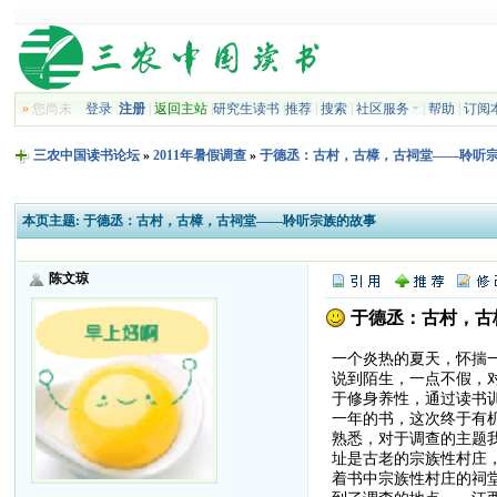
»
您尚未
登录
注册
|
返回主站
|
研究生读书
|
推荐
|
搜索
|
社区服务
|
帮助
|
订阅
三农中国读书论坛
»
2011年暑假调查
»
于德丞：古村，古樟，古祠堂——聆听
本页主题:
于德丞：古村，古樟，古祠堂——聆听宗族的故事
陈文琼
于德丞：古村，古
一个炎热的夏天，怀揣
说到陌生，一点不假，
于修身养性，通过读书
一年的书，这次终于有
熟悉，对于调查的主题
址是古老的宗族性村庄
着书中宗族性村庄的祠