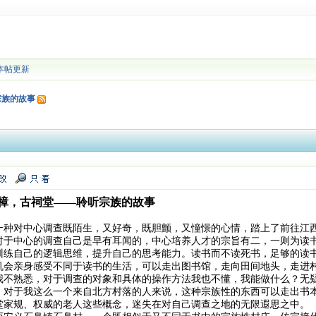
本帖更新
宗族的故事
樟，古祠堂——聆听宗族的故事
一种对中心调查既陌生，又好奇，既胆颤，又憧憬的心情，踏上了前往江
对于中心的调查自己是早有耳闻的，中心培养人才的宗旨有二，一则为读
训练自己的逻辑思维，提升自己的思考能力。读书而不读死书，足够的读
机会亲身感受不同于读书的生活，可以走出图书馆，走向田间地头，走进
我不熟悉，对于调查的对象和具体的操作方法我也不懂，我能做什么？无
，对于我这么一个来自北方村落的人来说，这种宗族性的东西可以走出书
堂家规、权威的老人这些概念，迷失在对自己调查之地的无限遐思之中。