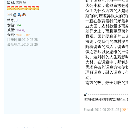
到了调查的地点——江
级别:
管理员
大公小私，这些宗族色
位？为什么西方的人是
斯”的村庄差异很大的
精华:
0
一直在教育着我们矛盾
发帖:
304
业大国，农村数量多而
威望:
304 点
差异之上，而且更显著
金钱:
3040 RMB
育观。因此要真正的认
注册时间:2010-02-28
法则，使我们的农村发
最后登录:2016-03-26
随着调查的深入，调查
识之强烈以及思维的严
功。这对我的人生观影
大材。在调查中，那种
需求突破的调查方法使
理解调查，融入调查，
动。
南方的热、蚊子叮咬的
唯独敬佩那些脚踏实地的人
Posted: 2012-09-20 21:02 |
[楼 