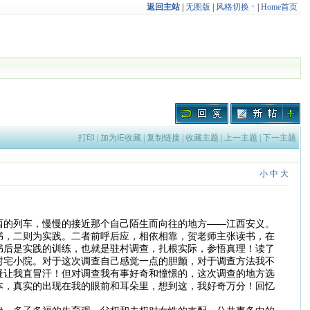
返回主站
|
无图版
|
风格切换
|
Home首页
打印
|
加为IE收藏
|
复制链接
|
收藏主题
|
上一主题
|
下一主题
小
中
大
西的列车，慢慢的接近那个自己陌生而向往的地方——江西安义。
书，二则为实践。二者前呼后应，相依相靠，贺老师主张读书，在
书后是实践的训练，也就是驻村调查，扎根实际，参悟真理！读了
村宅小院。对于这次调查自己感觉一点的胆颤，对于调查方法我不
疑让我直冒汗！但对调查我有事好奇和憧憬的，这次调查的地方选
本，真实的出现在我的眼前和耳朵里，想到这，我好奇万分！回忆