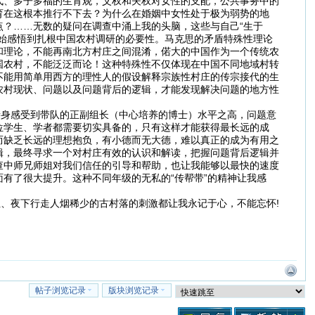
代、多子多福的生育观，父权和夫权对女性的支配，公共事务中的
育在这根本推行不下去？为什么在婚姻中女性处于极为弱势的地
？……无数的疑问在调查中涌上我的头脑，这些与自己“生于
始感悟到扎根中国农村调研的必要性。马克思的矛盾特殊性理论
和理论，不能再南北方村庄之间混淆，偌大的中国作为一个传统农
国农村，不能泛泛而论！这种特殊性不仅体现在中国不同地域村转
不能用简单用西方的理性人的假设解释宗族性村庄的传宗接代的生
农村现状、问题以及问题背后的逻辑，才能发现解决问题的地方性
亲身感受到带队的正副组长（中心培养的博士）水平之高，问题意
位学生、学者都需要切实具备的，只有这样才能获得最长远的成
而缺乏长远的理想抱负，有小德而无大德，难以真正的成为有用之
辑，最终寻求一个对村庄有效的认识和解读，把握问题背后逻辑并
查中师兄师姐对我们信任的引导和帮助，也让我能够以最快的速度
有了很大提升。这种不同年级的无私的“传帮带”的精神让我感
组、夜下行走人烟稀少的古村落的刺激都让我永记于心，不能忘怀!
帖子浏览记录
版块浏览记录