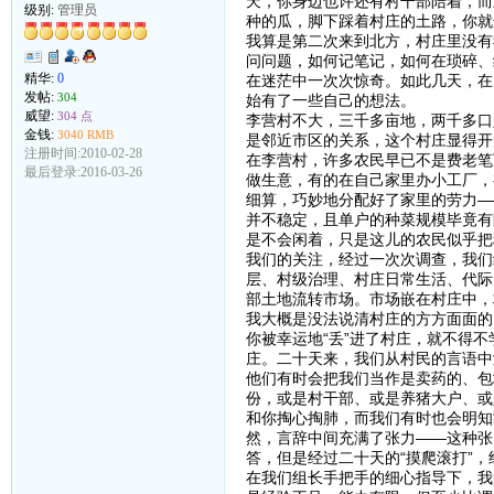
天，你身边也许还有村干部陪着，而
级别:
管理员
种的瓜，脚下踩着村庄的土路，你就
我算是第二次来到北方，村庄里没有
问问题，如何记笔记，如何在琐碎、
精华:
0
在迷茫中一次次惊奇。如此几天，在
发帖:
304
始有了一些自己的想法。
威望:
304 点
李营村不大，三千多亩地，两千多口
金钱:
3040 RMB
是邻近市区的关系，这个村庄显得开
注册时间:2010-02-28
在李营村，许多农民早已不是费老笔
最后登录:2016-03-26
做生意，有的在自己家里办小工厂，
细算，巧妙地分配好了家里的劳力—
并不稳定，且单户的种菜规模毕竟有
是不会闲着，只是这儿的农民似乎把
我们的关注，经过一次次调查，我们
层、村级治理、村庄日常生活、代际
部土地流转市场。市场嵌在村庄中，
我大概是没法说清村庄的方方面面的
你被幸运地“丢”进了村庄，就不得
庄。二十天来，我们从村民的言语中
他们有时会把我们当作是卖药的、包
份，或是村干部、或是养猪大户、或
和你掏心掏肺，而我们有时也会明知
然，言辞中间充满了张力——这种张
答，但是经过二十天的“摸爬滚打”
在我们组长手把手的细心指导下，我