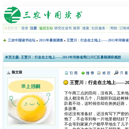
»
您尚未
登录
注册
|
返回主站
|
研究生读书
|
推荐
|
搜索
|
社区服务
|
帮助
|
订阅
三农中国读书论坛
»
2011年暑假调查
»
王贾川：行走在土地上——2011年河南
本页主题:
王贾川：行走在土地上——2011年河南省周口川汇区暑期调研感想
陈文琼
王贾川：行走在土地上——2
下午两三点的田间，没有风，玉米地
连人都没有几个，只能听到远处树林
趴着不动，这时候你却在匆匆赶路，
多故事。
你还没有准备好，还没有写下严密的
饱了，不会等到每一片地里都结好了
不会等到家家户户都早早地生了儿子