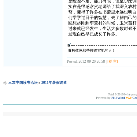
是经验不足、能力有限，但至少比调
实在是很感谢贺老师给了我深入农村
斋，懂得了许多在书斋里永远也明白
们学学过日子的智慧，去了解自己的
回想起刚到李营村的时候，玉米苗杆
过来就已经发生，生活大多数时候不
发现自己早已成长了许多。
唯独敬佩那些脚踏实地的人！
Posted: 2012-09-20 20:58 |
[楼 主]
三农中国读书论坛
»
2011年暑假调查
Total 0.291094(s) quer
Powered by
PHPWind
v6.0
Cer