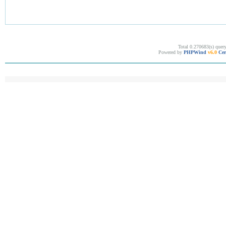
Total 0.270683(s) quer
Powered by
PHPWind
v6.0
Cer