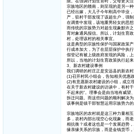
限。在强调计划生育时，父母更关注
宗族地区的赣南，则呈现的是另一种景
已经出嫁，大儿子今年刚高中毕业，
产，驻村干部发现了该超生户，强制
在调查中发现，该地重男轻女的思想
而传统的宗族势力对超生现象默许之
育对象通风报信。所以，计划生育政
村，处理该村的相关事宜。
这是典型的宗族性保护与国家政策产
行成本加大，为了在层层保护中执行
假登记有被上级政府发现的风险，上
所以，当地的计划生育政策执行起来
3、新农村建设事例
我们调研的村庄正是安远县的新农村
(1)召开村民小组会，告知相关优惠
(2)有意愿新农村建设的小组，成
在关于新农村建设的访谈中，有村干
不起来的”。理事会是由当地有威望
拆迁问题。而这些问题的顺利解决为
该事例是镇干部智慧运用宗族势力的
宗族地区的农村就是这三种力量相互
多，农村内部出现空心化现象，而老
相抗衡？或者这也是一个发展趋势，
缘亲缘关系的宗族，而是金钱货币，