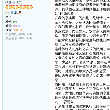
轻劳动力大量外出，使村庄内部呈现
级别:
管理员
击着村庄内部原有的资源分配所形成
源。我试图在这三种规则相互作用的
1、闪婚现象
精华:
0
在我的字典里，闪婚是一见钟情的产
发帖:
304
亲人所接受。大多认为闪婚是孩子不
威望:
304 点
在我们调研的村庄，近十年来，媒妁
金钱:
3040 RMB
头脑发热，而是媒人、双方亲人共同
注册时间:2010-02-28
堂，所需的时间周期，少则十天半月
最后登录:2016-03-26
方能拿出全额彩礼的速度与婚礼的举
就可以将女孩娶进家门。
这种传统式的媒妁之言式的婚姻，为
后的婚姻稳定性又靠什么来维系？
父母之命媒妁之言的婚配模式由来已
早，少至16岁，老则25岁，集中在
二是因为本村有外嫁的姑娘，外嫁的
同时，外嫁的姑娘大多是自由恋爱，
是因为有媒婆的职业市场，促成一桩
息。
而闪婚，则是由于男女青年外出务工
夫家经济实力。外出务工使得男方拿
习惯，女性的勤俭辛劳与男性的享受
这一现象是传统的秩序受到现代市场
2、生育现象
计划生育在我国强制执行已经很多年