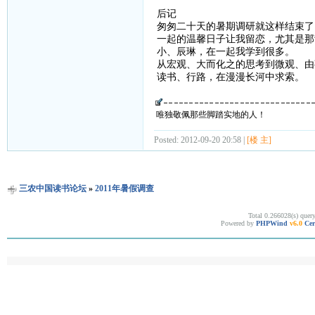
后记
匆匆二十天的暑期调研就这样结束了
一起的温馨日子让我留恋，尤其是那
小、辰琳，在一起我学到很多。
从宏观、大而化之的思考到微观、由
读书、行路，在漫漫长河中求索。
唯独敬佩那些脚踏实地的人！
Posted: 2012-09-20 20:58 |
[楼 主]
三农中国读书论坛
»
2011年暑假调查
Total 0.266028(s) quer
Powered by
PHPWind
v6.0
Cer