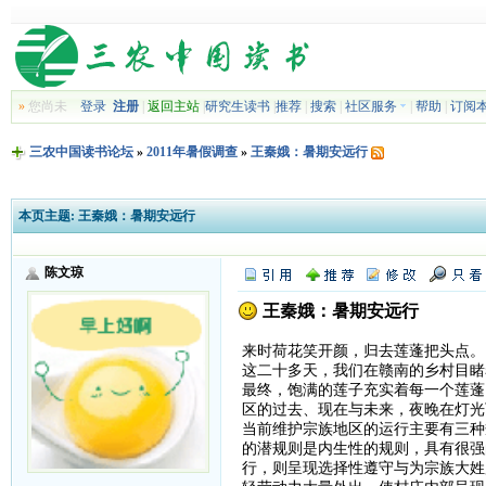
»
您尚未
登录
注册
|
返回主站
|
研究生读书
|
推荐
|
搜索
|
社区服务
|
帮助
|
订阅
三农中国读书论坛
»
2011年暑假调查
»
王秦娥：暑期安远行
本页主题:
王秦娥：暑期安远行
陈文琼
王秦娥：暑期安远行
来时荷花笑开颜，归去莲蓬把头点。
这二十多天，我们在赣南的乡村目睹
最终，饱满的莲子充实着每一个莲蓬
区的过去、现在与未来，夜晚在灯光
当前维护宗族地区的运行主要有三种
的潜规则是内生性的规则，具有很强
行，则呈现选择性遵守与为宗族大姓