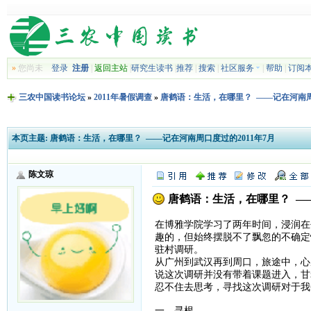
»
您尚未
登录
注册
|
返回主站
|
研究生读书
|
推荐
|
搜索
|
社区服务
|
帮助
|
订阅
三农中国读书论坛
»
2011年暑假调查
»
唐鹤语：生活，在哪里？ ——记在河南周口
本页主题:
唐鹤语：生活，在哪里？ ——记在河南周口度过的2011年7月
陈文琼
唐鹤语：生活，在哪里？ ——
在博雅学院学习了两年时间，浸润在
趣的，但始终摆脱不了飘忽的不确定
驻村调研。
从广州到武汉再到周口，旅途中，心
说这次调研并没有带着课题进入，甘
忍不住去思考，寻找这次调研对于我
一、寻根