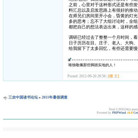
之前，心里对于这种形式还是有些发
料汇总以及启发思路上有很好的推动
在师兄们房间里开小会，昏黄的灯光
多的思考；忘不了大组讨论时，全组
都把自己的想法表达出来，这样的感
调研已经过去了整整一个月时间，看
日子历历在目。庄子、老人、大狗、
给我留下了太多回忆，有些还需要慢
唯独敬佩那些脚踏实地的人！
Posted: 2012-09-20 20:56 |
[楼 主]
三农中国读书论坛
»
2011年暑假调查
Total 0.303554(s) quer
Powered by
PHPWind
v6.0
Cer