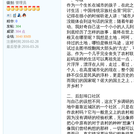
级别:
管理员
作为一个生长在城市的孩子，在此之
讨生活；中国传统宗族社会里“同宗”
记得在很小的时候听老人讲：“城市
没能体会到这句话的深意；随着年龄
精华:
0
动。我好奇自己这一个小小的人儿到
发帖:
304
威望:
到底经历了怎样的故事，最终在世上
304 点
金钱:
3040 RMB
根又在哪里呢？我想是土地，呵呵，
注册时间:2010-02-28
待过的土地，哪怕是蛛丝马迹，这对
最后登录:2016-03-26
试过去图书馆翻阅大部头的“方志”
远。作为一个几乎完全丧失了农村联
起码这样的生活可以离祖先近一点，
片浮萍，漂浮在人间，走过，看过，
个人，在高度城市化的现在，整个国
静不仅仅是民风的淳朴，更是历史的
而我们的国家呢？偌大的国土之上，
开乡村？
二、后彭埠口社区
与自己的设想不同，这次下乡调研的
地中最靠近城区的一个社区，只是在
作农村吗？它与一般意义上的农村相
因为没有调研的经验积累，无法像师
把心中原有的对于农村的种种“想象
像我们曾经构想的那样，一切都可以
类而已。真实情况要比我们想象得复