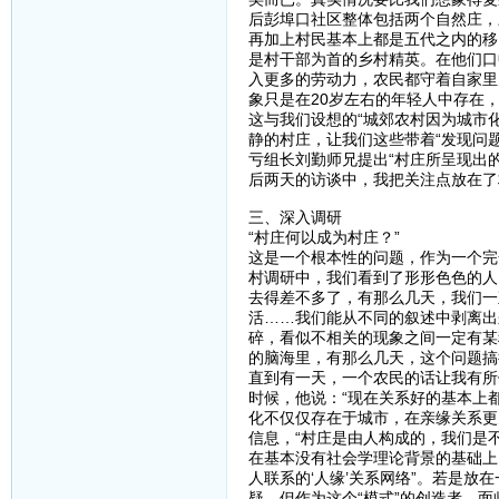
后彭埠口社区整体包括两个自然庄，
再加上村民基本上都是五代之内的移
是村干部为首的乡村精英。在他们口
入更多的劳动力，农民都守着自家里
象只是在20岁左右的年轻人中存在
这与我们设想的“城郊农村因为城市
静的村庄，让我们这些带着“发现问
亏组长刘勤师兄提出“村庄所呈现出
后两天的访谈中，我把关注点放在了
三、深入调研
“村庄何以成为村庄？”
这是一个根本性的问题，作为一个完
村调研中，我们看到了形形色色的人
去得差不多了，有那么几天，我们一
活……我们能从不同的叙述中剥离出
碎，看似不相关的现象之间一定有某
的脑海里，有那么几天，这个问题搞
直到有一天，一个农民的话让我有所
时候，他说：“现在关系好的基本上
化不仅仅存在于城市，在亲缘关系更
信息，“村庄是由人构成的，我们是
在基本没有社会学理论背景的基础上
人联系的‘人缘’关系网络”。若是放
疑，但作为这个“模式”的创造者，