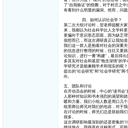
了“自我验证”的怪圈，对于村庄之
有看到什么明显的漏洞。然而，问题
四、如何认识社会学？
第二次大组讨论时，贺老师提醒大家
来，我都以为社会科学比人文学科更
更偏向于意识形态层面，因为缺乏理
假想而已，而这次调研真正让我知道
我们这一群人是抱着对社会的深重关
的信息进行整理的时候，往往又要跳
论知识，进行一番“构建”，最后得
多其实对社会和基层“饱含深情”的
学研究才是能兼顾学术和现实的呢？
提出的“社会研究”和“社会学研究
向。
五、团队和讨论
在开动员会的时候，中心的“读书会
人那种对知识和书本强烈的渴望和踏
暖和力量。我们小组人数是周口几个
组里两位师兄对我们的包容，对于我
在讨论的时候，师兄们总是鼓励我们
很多。
这次调研影响最深刻的还是密集的“
绝佳地点。我很喜欢这种形式，可能