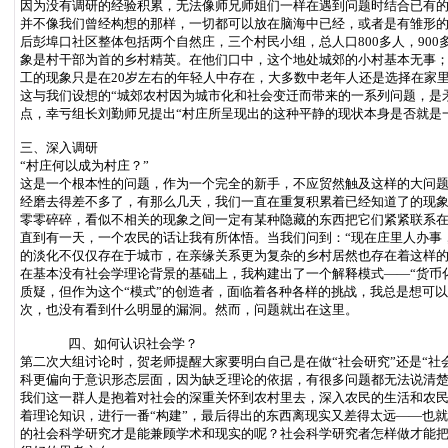
因为没有调研的经验积累，无法像师兄师姐们一样在遇到问题时结合已有的
并不像我们曾经构想的那样，一切都可以放在脑海中已经，或者是有雏形
后彭埠口社区整体包括两个自然庄，三个村民小组，总人口800多人，9
象是村干部为首的乡村精英。在他们口中，这个地处城郊的小村基本无事；
工的现象只是在20岁左右的年轻人中存在，大多数中老年人还是选择在家
这与我们设想的“城郊农村因为城市化和社会变迁而带来的一系列问题，是
点，幸亏组长刘勤师兄提出“村庄所呈现出的这种平静的现状本身是否就是
三、深入调研
“村庄何以成为村庄？”
这是一个根本性的问题，作为一个完全的新手，不应贸然触及这样的大问
经磨去得差不多了，有那么几天，我们一直在重复积累着已经知道了的现象
零零碎碎，看似不相关的现象之间一定有某种隐藏的东西把它们紧紧联系
直到有一天，一个农民的话让我有所体悟。当我们问到：“现在庄里人办事，
的淡化不仅仅存在于城市，在亲缘关系更为复杂的乡村居然也存在着这样的
在基本没有社会学理论背景的基础上，我构建出了一个解释模式——“货币化
质疑，但作为这个“模式”的创造者，面临着各种各样的挑战，我总是想可以
次，也没有看到什么明显的漏洞。然而，问题就出在这里。
四、如何认识社会学？
第二次大组讨论时，贺老师提醒大家要明白自己是在做“社会研究”还是“社
科更偏向于意识形态层面，因为缺乏理论的依据，有很多问题都无法说清
我们这一群人是抱着对社会的深重关怀到农村里去，深入农民的生活和农
着理论知识，进行一番“构建”，最后得出的东西离现实又差得太远——也就
的社会科学研究才是能兼顾学术和现实的呢？社会科学研究者怎样做才能把