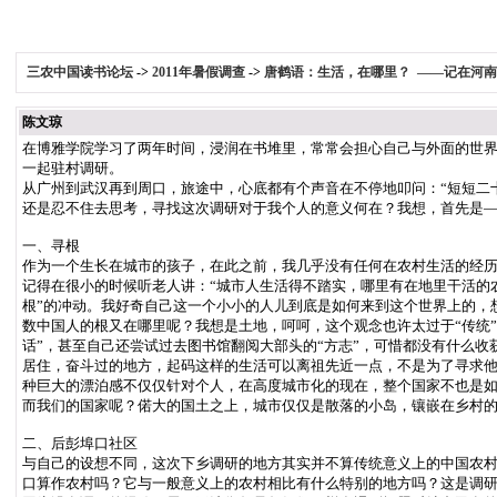
三农中国读书论坛
->
2011年暑假调查
->
唐鹤语：生活，在哪里？ ——记在河南周
陈文琼
在博雅学院学习了两年时间，浸润在书堆里，常常会担心自己与外面的世
一起驻村调研。
从广州到武汉再到周口，旅途中，心底都有个声音在不停地叩问：“短短二
还是忍不住去思考，寻找这次调研对于我个人的意义何在？我想，首先是
一、寻根
作为一个生长在城市的孩子，在此之前，我几乎没有任何在农村生活的经历。
记得在很小的时候听老人讲：“城市人生活得不踏实，哪里有在地里干活的
根”的冲动。我好奇自己这一个小小的人儿到底是如何来到这个世界上的，
数中国人的根又在哪里呢？我想是土地，呵呵，这个观念也许太过于“传统
话”，甚至自己还尝试过去图书馆翻阅大部头的“方志”，可惜都没有什么
居住，奋斗过的地方，起码这样的生活可以离祖先近一点，不是为了寻求
种巨大的漂泊感不仅仅针对个人，在高度城市化的现在，整个国家不也是
而我们的国家呢？偌大的国土之上，城市仅仅是散落的小岛，镶嵌在乡村
二、后彭埠口社区
与自己的设想不同，这次下乡调研的地方其实并不算传统意义上的中国农村
口算作农村吗？它与一般意义上的农村相比有什么特别的地方吗？这是调