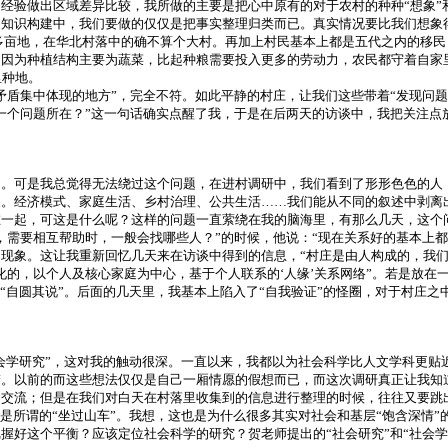
经验做出区域差异比较，我所做的主要是把心中原有的对于农村的种种“想象”
的知识构建中，我们要做的仅仅是把事实整理归类而已。真实情况要比我们想象
00多亩地，在华北村落中的确不算个大村。再加上村民基本上都是五代之内的移
因为种植结构主要为蔬菜，比起种粮需要投入更多的劳动力，农民都守着自家里
里种地。
矛盾集中体现的地方”，完全不符。如此平静的村庄，让我们这些带着“发现问
一个问题所在？”这一句话确实点醒了我，于是在后两天的访谈中，我把关注点
题。可是我总觉得无法绕过这个问题，在进村调研中，我们看到了形形色色的人
。经济模式、家庭生活、乡村治理、公共生活……我们能从不同的叙述中剥离出
在一起，可这是什么呢？这样的问题一直萦绕在我的脑海里，有那么几天，这个
需要相互帮助时，一般会找哪些人？”的时候，他说：“现在关系好的基本上都
现象。这让我重新回忆几天来在访谈中得到的信息，“村庄是由人构成的，我们
的，以个人及核心家庭为中心，基于个人联系的‘人缘’关系网络”。若是放在
“自圆其说”。后面的几天里，我基本上陷入了“自我验证”的怪圈，对于村庄
会学研究”，这对我的触动很深。一直以来，我都以为社会科学比人文学科更贴
楚。以前的而这些想法仅仅是自己一厢情愿的假想而已，而这次调研真正让我知
民交流；但是在我们对白天在村落里收集到的信息进行整理的时候，往往又要跳
是所谓的“坐过山车”。我想，这也是为什么很多其实对社会和基层“饱含深情
握好这个平衡？应该定位社会科学的研究？贺老师提出的“社会研究”和“社会