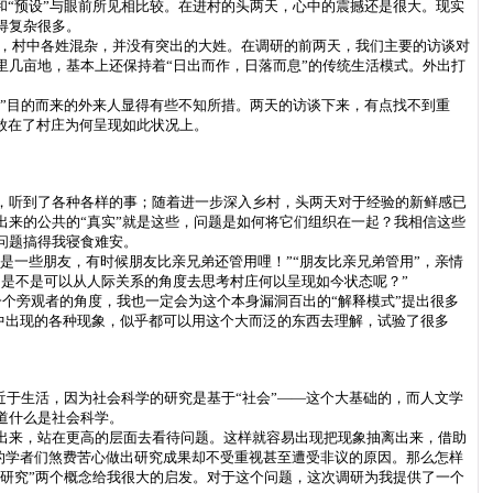
和“预设”与眼前所见相比较。在进村的头两天，心中的震撼还是很大。现实
得复杂很多。
民，村中各姓混杂，并没有突出的大姓。在调研的前两天，我们主要的访谈对
几亩地，基本上还保持着“日出而作，日落而息”的传统生活模式。外出打
题”目的而来的外来人显得有些不知所措。两天的访谈下来，有点找不到重
放在了村庄为何呈现如此状况上。
，听到了各种各样的事；随着进一步深入乡村，头两天对于经验的新鲜感已
来的公共的“真实”就是这些，问题是如何将它们组织在一起？我相信这些
问题搞得我寝食难安。
是一些朋友，有时候朋友比亲兄弟还管用哩！”“朋友比亲兄弟管用”，亲情
是不是可以从人际关系的角度去思考村庄何以呈现如今状态呢？”
一个旁观者的角度，我也一定会为这个本身漏洞百出的“解释模式”提出很多
之中出现的各种现象，似乎都可以用这个大而泛的东西去理解，试验了很多
近于生活，因为社会科学的研究是基于“社会”——这个大基础的，而人文学
道什么是社会科学。
出来，站在更高的层面去看待问题。这样就容易出现把现象抽离出来，借助
”的学者们煞费苦心做出研究成果却不受重视甚至遭受非议的原因。那么怎样
学研究”两个概念给我很大的启发。对于这个问题，这次调研为我提供了一个