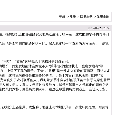
登录
->
注册
->
回复主题
->
发表主题
2012-09-20 20:56
性。很想找机会能够踏踏实实地亲近生活，很幸运，这次能和华科的同伴们
老师也是希望我们能通过这次经历深入地接触一下农村的方方面面；可是我
“祠堂”、“族长”这些概念于我都只是词条而已。
增长，我愈发地能体会到城市人“浮萍”般的生活状态，也愈发地有“寻
在世上留下了我的影子。不错，“寻根”是一件多么有趣的事情啊！而绝大多
马迹，这对我来说都是很重要的事情。于是千方百计地从长辈们口中“套
乎完全丧失了农村联系的人，我时常羡慕来自农村的孩子能生长于先辈们曾经
在人间，走过，看过，停留过很多地方，却是不知哪里才是真正的归宿？这
是民风的淳朴，更是历史的沉积；在这么厚重的历史积淀上，会让人心安。
政划分上还是属于农业乡，地缘上与“城区”只有一条北环路之隔。后彭埠