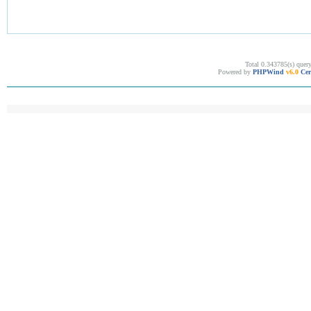
Total 0.343785(s) quer
Powered by
PHPWind
v6.0
Cer