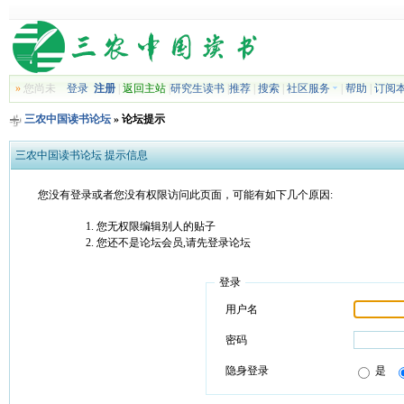
»
您尚未
登录
注册
|
返回主站
|
研究生读书
|
推荐
|
搜索
|
社区服务
|
帮助
|
订阅
三农中国读书论坛
» 论坛提示
三农中国读书论坛 提示信息
您没有登录或者您没有权限访问此页面，可能有如下几个原因:
您无权限编辑别人的贴子
您还不是论坛会员,请先登录论坛
登录
用户名
密码
隐身登录
是