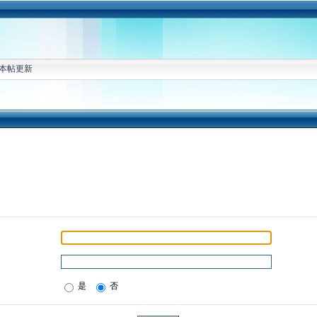
本帖更新
是
否