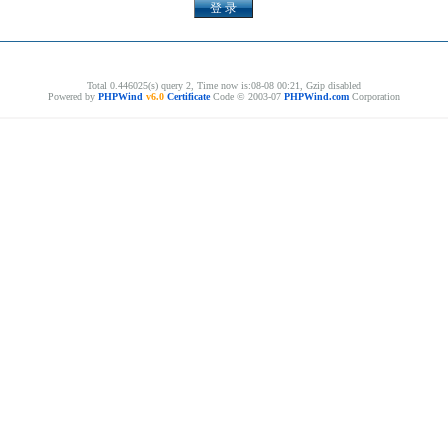
Total 0.446025(s) query 2, Time now is:08-08 00:21, Gzip disabled
Powered by
PHPWind
v6.0
Certificate
Code © 2003-07
PHPWind.com
Corporation