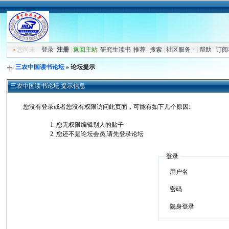
»
您尚未
登录
注册
|
返回主站
|
研究生读书
|
推荐
|
搜索
|
社区服务
|
帮助
|
订阅
三农中国读书论坛
» 论坛提示
三农中国读书论坛 提示信息
您没有登录或者您没有权限访问此页面，可能有如下几个原因:
您无权限编辑别人的贴子
您还不是论坛会员,请先登录论坛
登录
用户名
密码
隐身登录