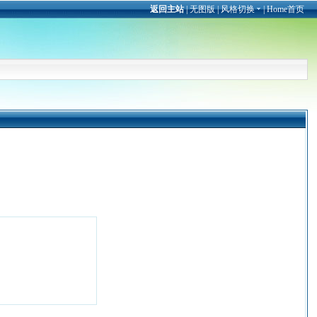
返回主站
|
无图版
|
风格切换
|
Home首页