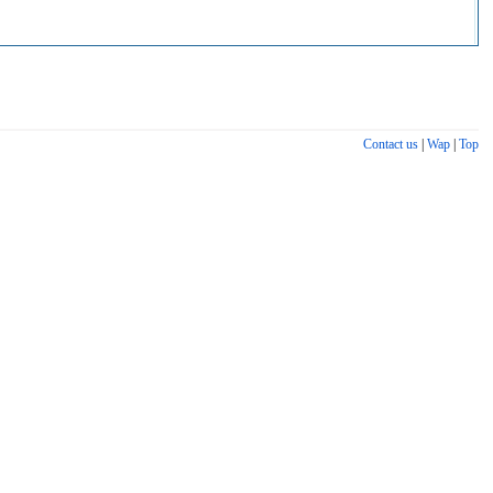
Contact us
|
Wap
|
Top