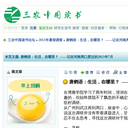
»
您尚未
登录
注册
|
返回主站
|
研究生读书
|
推荐
|
搜索
|
社区服务
|
帮助
|
订阅
三农中国读书论坛
»
2011年暑假调查
»
唐鹤语：生活，在哪里？ ——记在河南周口
本页主题:
唐鹤语：生活，在哪里？ ——记在河南周口度过的2011年7月
陈文琼
唐鹤语：生活，在哪里？ ——
在博雅学院学习了两年时间，浸润在
趣的，但始终摆脱不了飘忽的不确定
驻村调研。
从广州到武汉再到周口，旅途中，心
说这次调研并没有带着课题进入，甘
忍不住去思考，寻找这次调研对于我
一、寻根