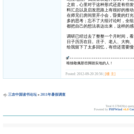
之前，心里对于这种形式还是有些发
料汇总以及启发思路上有很好的推动
在师兄们房间里开小会，昏黄的灯光
多的思考；忘不了大组讨论时，全组
都把自己的想法表达出来，这样的感
调研已经过去了整整一个月时间，看
日子历历在目。庄子、老人、大狗、
给我留下了太多回忆，有些还需要慢
唯独敬佩那些脚踏实地的人！
Posted: 2012-09-20 20:56 |
[楼 主]
三农中国读书论坛
»
2011年暑假调查
Total 0.578420(s) quer
Powered by
PHPWind
v6.0
Cer