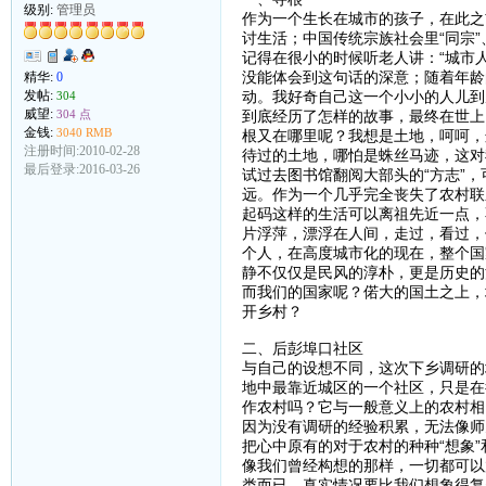
级别:
管理员
作为一个生长在城市的孩子，在此之
讨生活；中国传统宗族社会里“同宗”
记得在很小的时候听老人讲：“城市
没能体会到这句话的深意；随着年龄
精华:
0
动。我好奇自己这一个小小的人儿到
发帖:
304
威望:
到底经历了怎样的故事，最终在世上
304 点
金钱:
3040 RMB
根又在哪里呢？我想是土地，呵呵，
注册时间:2010-02-28
待过的土地，哪怕是蛛丝马迹，这对
最后登录:2016-03-26
试过去图书馆翻阅大部头的“方志”
远。作为一个几乎完全丧失了农村联
起码这样的生活可以离祖先近一点，
片浮萍，漂浮在人间，走过，看过，
个人，在高度城市化的现在，整个国
静不仅仅是民风的淳朴，更是历史的
而我们的国家呢？偌大的国土之上，
开乡村？
二、后彭埠口社区
与自己的设想不同，这次下乡调研的
地中最靠近城区的一个社区，只是在
作农村吗？它与一般意义上的农村相
因为没有调研的经验积累，无法像师
把心中原有的对于农村的种种“想象
像我们曾经构想的那样，一切都可以
类而已。真实情况要比我们想象得复