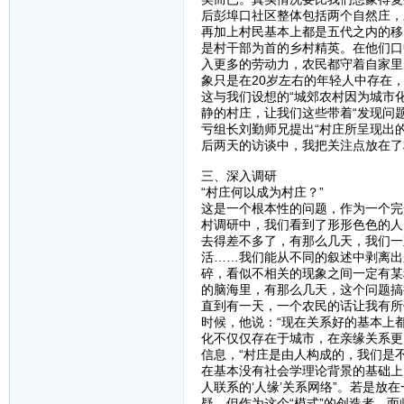
后彭埠口社区整体包括两个自然庄，
再加上村民基本上都是五代之内的移
是村干部为首的乡村精英。在他们口
入更多的劳动力，农民都守着自家里
象只是在20岁左右的年轻人中存在
这与我们设想的“城郊农村因为城市
静的村庄，让我们这些带着“发现问
亏组长刘勤师兄提出“村庄所呈现出
后两天的访谈中，我把关注点放在了
三、深入调研
“村庄何以成为村庄？”
这是一个根本性的问题，作为一个完
村调研中，我们看到了形形色色的人
去得差不多了，有那么几天，我们一
活……我们能从不同的叙述中剥离出
碎，看似不相关的现象之间一定有某
的脑海里，有那么几天，这个问题搞
直到有一天，一个农民的话让我有所
时候，他说：“现在关系好的基本上
化不仅仅存在于城市，在亲缘关系更
信息，“村庄是由人构成的，我们是
在基本没有社会学理论背景的基础上
人联系的‘人缘’关系网络”。若是放
疑，但作为这个“模式”的创造者，