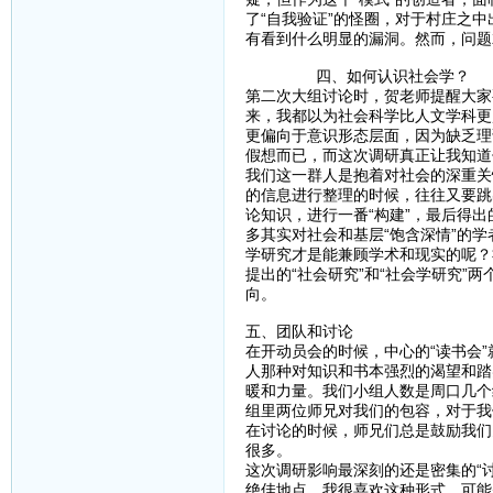
了“自我验证”的怪圈，对于村庄之
有看到什么明显的漏洞。然而，问题
四、如何认识社会学？
第二次大组讨论时，贺老师提醒大家
来，我都以为社会科学比人文学科更
更偏向于意识形态层面，因为缺乏理
假想而已，而这次调研真正让我知道
我们这一群人是抱着对社会的深重关
的信息进行整理的时候，往往又要跳
论知识，进行一番“构建”，最后得
多其实对社会和基层“饱含深情”的
学研究才是能兼顾学术和现实的呢？
提出的“社会研究”和“社会学研究
向。
五、团队和讨论
在开动员会的时候，中心的“读书会
人那种对知识和书本强烈的渴望和踏
暖和力量。我们小组人数是周口几个
组里两位师兄对我们的包容，对于我
在讨论的时候，师兄们总是鼓励我们
很多。
这次调研影响最深刻的还是密集的“
绝佳地点。我很喜欢这种形式，可能