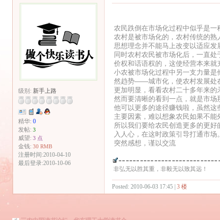
农民跌倒在市场化过程中似乎是一
农村是被市场化的，农村传统的熟
思想理念并不能马上改变以适应发
同时农村农民被市场化后，一直处
价权和话语权的，这使经营本来就
小农被市场化过程中另一支力量是
然趋势——城市化，使农村发展处
更加明显，看看农村二十多年来的
级别:
新手上路
然而要清晰的看到一点，就是市场
他可以更多的途径赚钱啦，虽然这
主要因素，难以想象农民如果不能
精华:
0
所以我们要给农民创造更多的更好
发帖:
3
入人心，在这时政策引导打通市场
威望:
3 点
突然感想，谨以交流
金钱:
30 RMB
注册时间:2010-04-10
最后登录:2010-10-06
非弘无以胜其重，非毅无以致其远！
Posted: 2010-06-03 17:45 |
3 楼