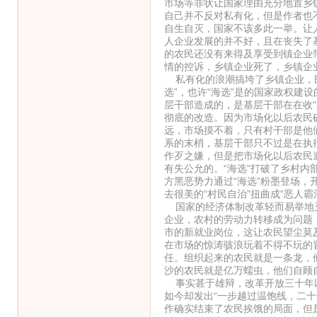
市场等罪状让国家理由充分地置乡
自己并不反对私有化，但是作者也
自生自灭，国家不该多此一举。让
人企业发展的并不好，且在丧失了
的农民还没有来得及享受到镇企业
情的控诉，乡镇企业死了，乡镇企
私有化的浪潮搞垮了乡镇企业，民
选”，也许“海选”是的国家政权建
层干部造成的，是基层干部在在收
彻底的改造。因为市场化以后农民
远，市场摸不着，只有村干部是他
系的末梢，基层干部只不过是在执
作歹之嫌，但是把市场化以后农民
有失公允的。“海选”打破了乡村
方黑恶势力通过“海选”粉墨登场
去很美的“村民自治”扭曲成“恶人霸
国家的经济体制改革轻而易举地灭
企业，农村的劳动力转移成为问题
市的新就业岗位，这让农民望尘莫
在市场的惊涛骇浪玩着不得不玩的
任。组织起来的农民就是一条龙，
沙的农民就是亿万蠕虫，他们自顾
事实甚于雄辩，改革开放三十年以
如今却发出“一步越过温饱线，二十
作确实结束了农民挨饿的局面，但