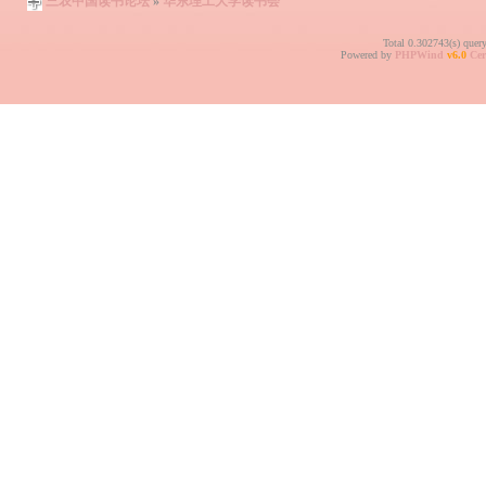
三农中国读书论坛
»
华东理工大学读书会
Total 0.302743(s) quer
Powered by
PHPWind
v6.0
Cer