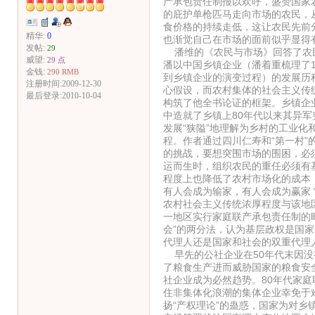
产承包责任制报以欢呼，盛赞国家
的庇护单枪匹马走向市场的农民，
食价格的持续走低，这让农民先前
精华:
0
也渐觉自己在市场的面前似乎显得
发帖:
29
潘维的《农民与市场》回答了农民
威望:
29 点
潘以中国乡镇企业（潘着重梳理了1
金钱:
290 RMB
到乡镇企业的演变过程）的发展历
注册时间:2009-12-30
心假设，而农村集体的社会主义传
最后登录:2010-10-04
构筑了他全书论证的框架。乡镇企
中造就了乡镇上80年代以来其异
发展“狭隘”地理解为乡村的工业
程。作者通过四川仁寿和“第一村
的挑战，要想突围市场的围困，必
运而生时，组织农民的重任必须有
程度上也降低了农村市场化的成本
有人会成为输家，有人会成为赢家
农村社会主义传统浓厚程度与该地
一地区实行家庭联产承包责任制的
会”的两分法，认为基层政权是国
代理人还是国家和社会的双重代理
早先的公社企业在50年代末因没
了粮食生产进而威胁国家的粮食安
社企业成为必然趋势。80年代家
住非集体化浪潮的集体企业幸免于
扬“产权理论”的蛊惑，国家为对乡