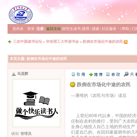
»
您尚未
登录
注册
|
返回主站
|
研究生读书
|
推荐
|
搜索
|
社区服务
|
帮助
|
订
三农中国读书论坛
»
华东理工大学读书会
»
跌倒在市场化中途的农民
本页主题:
跌倒在市场化中途的农民
马流辉
跌倒在市场化中途的农民
—潘维的《农民与市场》读后
上世纪80年代以来，中国的经济
任制在农村的推行，受到广大农民
全身心地投入自己土地的劳动生产
们是自己的。在回归家庭耕作的几
级别:
管理员