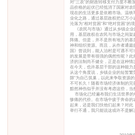
对“三农”的财政转移支付力度不
品价格的起伏已经抵消了国家对农
现在的生活更多是依赖市场。温铁军
业化之路，通过基层政权把亿万小
沦落为“相对贫困”和“绝对贫困”的
《农民与市场》通过从乡镇企业的
用，基层政权在农民与市场之间架
阵痛。但是，并不是所有地方的基
神和组织资源。而且，从作者通篇
国》曾说到，能人治村是可遇不可
的发展是带有很强的偶然性呢？此
济的法制尚不健全，正是在这种情
在今天，也许基层干部的这种能力
从这个角度说，乡镇企业的短暂繁
隙”为自己筑巢，以此来争取资源
不可长久！随着市场经济体制的完善
黯然神伤似乎并没有考虑这些，当
市场化已经遍布我们生活世界的每
惨痛的代价。在市场中疲于奔命的
起来，还是我们扶他们起来？对此
举行不通，我只能说这或许不是解
2010年5月29日