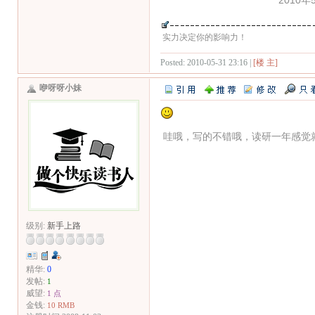
实力决定你的影响力！
Posted: 2010-05-31 23:16 |
[楼 主]
咿呀呀小妹
哇哦，写的不错哦，读研一年感觉
级别:
新手上路
精华:
0
发帖:
1
威望:
1 点
金钱:
10 RMB