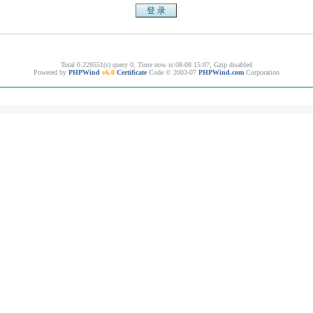
Total 0.228551(s) query 0, Time now is:08-08 15:07, Gzip disabled
Powered by
PHPWind
v6.0
Certificate
Code © 2003-07
PHPWind.com
Corporation