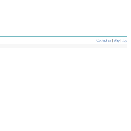
Contact us
|
Wap
|
Top