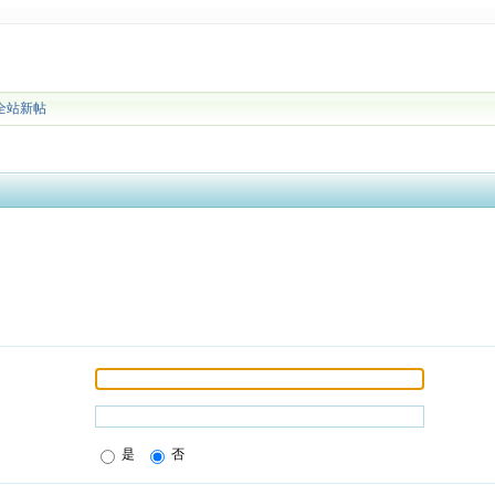
全站新帖
是
否