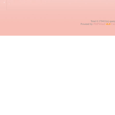
Total 0.170411(s) quer
Powered by
PHPWind
v6.0
Cer