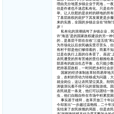
理由充分地置乡镇企业于死地，一夜
但是作者也不迷恋私有化。只是在作
举。让人欣慰的是农村的耕地的所有
了基层政权的庇护下其发展更是步履
来的实惠，全国的乡镇企业在“转制
岁！
私有化的浪潮搞垮了乡镇企业，民主
许“海选”是的国家政权建设的另一
的，是基层干部在在收“三提五统”
为市场化以后农民确实受尽苦头，但
有村干部是他们够得着的，而素不知
过是在执行上面的任务罢了。虽说“
农民遭受的所有苦难的责任都推给基
部原有的政治生态平衡，在只能少数
把持基层政权，一时间把乡村社会折
国家的经济体制改革轻而易举地灭
业，农村的劳动力转移成为问题，大
就业岗位，这让农民望尘莫及。削弱
涛骇浪玩着不得不玩的冒险游戏。因
农民就是一条龙，他们可以团结一致
虫，他们自顾自怜在市场中积累贫困
事实甚于雄辩，改革开放三十年以
今却发出“一步越过温饱线，二十年
实结束了农民挨饿的局面，但是农民
农”的财政转移支付力度不断加大的