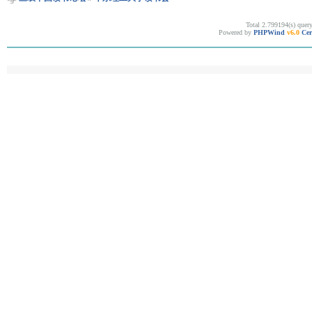
Total 2.799194(s) quer
Powered by
PHPWind
v6.0
Cer