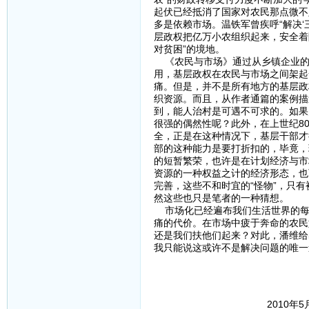
起伏已经抵消了国家对农民那点微不
多是依赖市场。温铁军曾疾呼“解决‘
层政权把亿万小农组织起来，安全着
对贫困”的境地。
《农民与市场》通过从乡镇企业的
用，基层政权在农民与市场之间架起
痛。但是，并不是所有地方的基层政
织资源。而且，从作者通篇的案例描
到，能人治村是可遇不可求的。如果
很强的偶然性呢？此外，在上世纪8
全，正是在这种情况下，基层干部才
部的这种能力是要打折扣的，毕竟，
的短暂繁荣，也许是在计划经济与市
资源的一种权益之计的经济形态，也
完善，这些不和时宜的“怪物”，只
然这些也只是笔者的一种猜想。
市场化已经遍布我们生活世界的每
痛的代价。在市场中疲于奔命的农民
还是我们扶他们起来？对此，潘维给
我只能说这或许不是解决问题的唯一
2010年5月29日