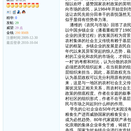
报以欢呼，盛赞国家农村政策的英明
向市场的农民，从1984年开始尝
这让农民先前分田单干的喜悦荡然无
精华:
0
似乎显得有些势单力薄。
发帖:
29
潘维的《农民与市场》回答了农民
威望:
29 点
以中国乡镇企业（潘着重梳理了198
金钱:
290 RMB
企业的演变过程）的发展历程为背景
注册时间:2009-12-30
农村集体的社会主义传统有赖于基层
最后登录:2010-10-04
证的框架。乡镇企业的发展是农民自
年代以来其异军突起的惊人态势，藉
村的工业化和农民的市场化，才得以
一村”的考察和对比，认为分散的农
必须把农民组织起来，在当前新的组
层组织来担当，因此，基层政权充当
认为基层政权可以充分利用原有的组
来，这是与一地区的农村社会主义传
展状况呈正相关关系，而农村社会主
政策的彻底程度。作者在全篇的叙事
村社区的组织形式，作者不在乎基层
民与市场之间起到什么样的作用。
早先的公社企业在50年代末因没有
粮食生产进而威胁国家的粮食安全）
成为必然趋势。80年代家庭联产承
化浪潮的集体企业幸免于难，铸就了
蛊惑，国家为对乡镇企业进行改造转