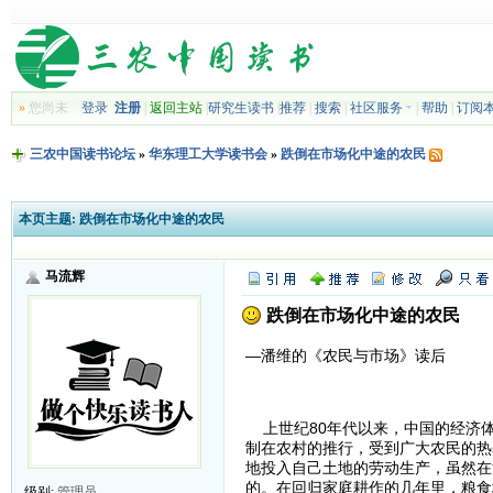
»
您尚未
登录
注册
|
返回主站
|
研究生读书
|
推荐
|
搜索
|
社区服务
|
帮助
|
订阅
三农中国读书论坛
»
华东理工大学读书会
»
跌倒在市场化中途的农民
本页主题:
跌倒在市场化中途的农民
马流辉
跌倒在市场化中途的农民
—潘维的《农民与市场》读后
上世纪80年代以来，中国的经济体
制在农村的推行，受到广大农民的热
地投入自己土地的劳动生产，虽然在
的。在回归家庭耕作的几年里，粮食
级别:
管理员