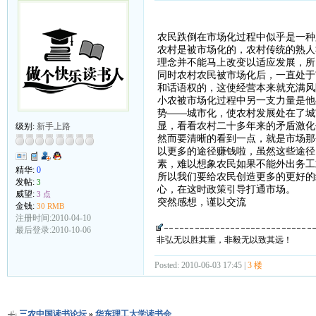
农民跌倒在市场化过程中似乎是一种
农村是被市场化的，农村传统的熟人
理念并不能马上改变以适应发展，所
同时农村农民被市场化后，一直处于
和话语权的，这使经营本来就充满风
小农被市场化过程中另一支力量是他
势——城市化，使农村发展处在了城
显，看看农村二十多年来的矛盾激化
级别:
新手上路
然而要清晰的看到一点，就是市场那
以更多的途径赚钱啦，虽然这些途径
素，难以想象农民如果不能外出务工
精华:
0
所以我们要给农民创造更多的更好的
发帖:
3
心，在这时政策引导打通市场。
威望:
3 点
突然感想，谨以交流
金钱:
30 RMB
注册时间:2010-04-10
最后登录:2010-10-06
非弘无以胜其重，非毅无以致其远！
Posted: 2010-06-03 17:45 |
3 楼
三农中国读书论坛
»
华东理工大学读书会