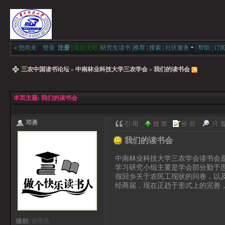
»
您尚未
登录
注册
|
返回主站
|
研究生读书
|
推荐
|
搜索
|
社区服务
|
帮助
|
订
三农中国读书论坛
»
中南林业科技大学三农学会
»
我们的读书会
本页主题:
我们的读书会
邓勇
我们的读书会
中南林业科技大学三农学会读书会
学习研究小组主要是学会部分勤于
假回乡关于农民工现状的问卷，以
经两届，现在正趋于形式上的完善
级别:
管理员