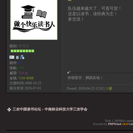
队伍越来越大了，可喜可贺！
还是以读书，读经典为主！
多交流！
级别:
管理员
精华:
0
发帖:
723
威望:
723 点
仰望星空，脚踏实地！
金钱:
7230 RMB
注册时间:2008-10-22
最后登录:2026-07-01
Posted: 2010-04-23 12:02 |
3 楼
三农中国读书论坛
»
中南林业科技大学三农学会
Total 1.200366(s) quer
Powered by
PHPWind
v6.0
Cer