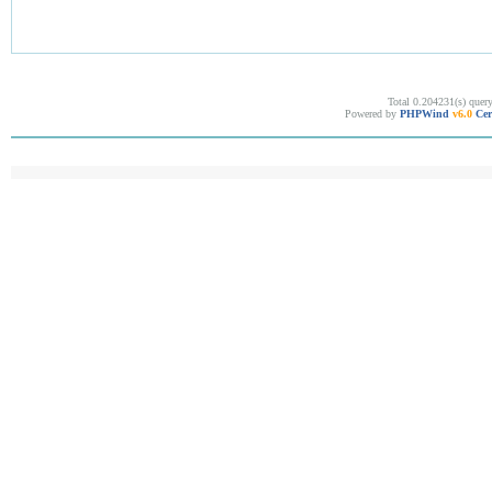
Total 0.204231(s) quer
Powered by
PHPWind
v6.0
Cer