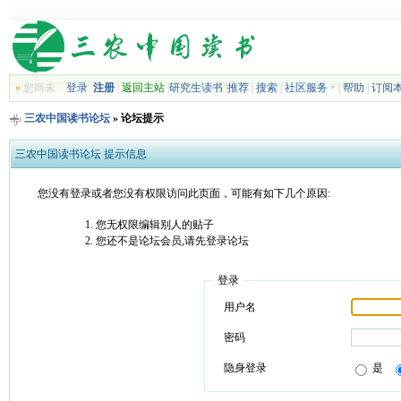
»
您尚未
登录
注册
|
返回主站
|
研究生读书
|
推荐
|
搜索
|
社区服务
|
帮助
|
订阅
三农中国读书论坛
» 论坛提示
三农中国读书论坛 提示信息
您没有登录或者您没有权限访问此页面，可能有如下几个原因:
您无权限编辑别人的贴子
您还不是论坛会员,请先登录论坛
登录
用户名
密码
隐身登录
是