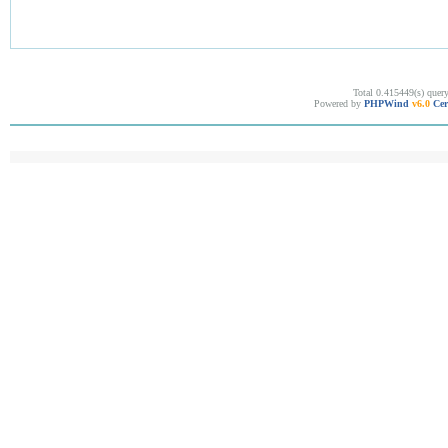
Total 0.415449(s) quer
Powered by
PHPWind
v6.0
Cer