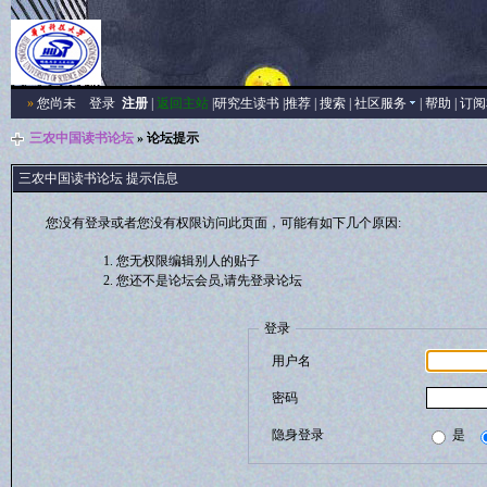
»
您尚未
登录
注册
|
返回主站
|
研究生读书
|
推荐
|
搜索
|
社区服务
|
帮助
|
订阅
三农中国读书论坛
» 论坛提示
三农中国读书论坛 提示信息
您没有登录或者您没有权限访问此页面，可能有如下几个原因:
您无权限编辑别人的贴子
您还不是论坛会员,请先登录论坛
登录
用户名
密码
隐身登录
是