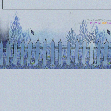
Total 0.406793(s) quer
Powered by
PHPWind
v6.0
Cer