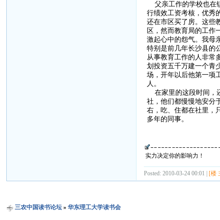
父亲工作的学校也在镇
行绩效工资考核，优秀
还在市区买了房。这些
区，然而教育局的工作
激起心中的怨气。我母
特别是前几年长沙县的
从事教育工作的人非常
划投资五千万建一个青
场，开年以后他第一项
人。
在家里的这段时间，还
社，他们都慢慢地安分
右，吃、住都在社里，
多年的同事。
实力决定你的影响力！
Posted: 2010-03-24 00:01 |
[楼 
三农中国读书论坛
»
华东理工大学读书会