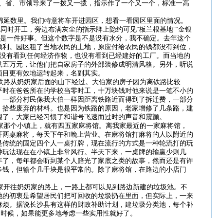
央、省、市领导来了一拨又一拨，指示作了一个又一个，标准一高
绵延数里。我们特意将车开进园区，想看一看园区里面的情况。
同时开工，旁边布满灰尘的指示牌上隐约可见“板兰根基地”“金银
确是一件好事。但这个数字是不是没有水分，我不确定。去年这个
顺利。园区租了当地农民的土地，原应付给农民的钱都没有到位，
既没有看到任何经济作物，也没有看到已经建好的工厂。而当地的
供五万元，让他们把自家房子的外部装修成明清风格。另外，听说
项目更有效地运转起来，名副其实。
铁路从奶奶家后面的山下经过。大伯家的房子因为离铁路比较
平时在爸爸所在的学校当零时工，十万块钱对他来说是一笔不小的
。一部分村民像我大伯一样因距离铁路近而得到了拆迁费，一部分
，拾些废弃的材料。也是因为铁路的原因，老家增修了几条路，建
望了，大家已经习惯了和谐号飞速而过时的声音和震颤。
家那个小镇上，就有四五家麻将馆。离我家最近的一家麻将馆，
开两桌麻将，每天下午和晚上营业。在麻将馆打麻将的人以附近的
是传统的固定四个人一桌打牌，现在流行的方式是一种轮流打的玩
种玩法现在在小镇上非常风行。半天下来，一桌牌的输赢少则几
年了，每年都会听到某个人赔光了家底之类的故事，然而还是有许
多钱，但输个几千块是很平常的。除了麻将馆，在路边的小店门
家开往奶奶家的路上，一路上都可以见到路边新建的垃圾池。不
池的初衷是希望居民们把可回收的垃圾扔在里面，但实际上，一来
麻烦。据说长沙县有这样的财政补助计划，建垃圾分类池，每个补
的时候，如果能更多地考虑一些实用性就好了。