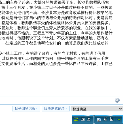
场上的车多了起来，大部分的教师都买了车。长沙县教师队伍实
，按十三个月发，在小镇上过日子还是能过得很不错的。一些教师
也能体会到他们的不满。长沙县本身是教育改革推行得比较早的地
。特别是当他们将自己的待遇与公务员的待遇作对比时，更是容易
，都是体检，教师队伍享受的体检规格比公务员队伍的要低得多。
尽管如此，教师这个职业仍是旁人所羡慕的职业。在我的家族中，
活都过得挺不错的。三叔是市青少年宫的主任，今年的大动作是计
的地点时，他跟我说了这个计划。不仅有素质活动基地，还有农
，一些亲戚的工作都是他帮忙安排的，他算是我们家比较成功的
乡小镇上工作，有的进了政府，有的当了村官，有的进了信用
。以我在信用社工作的同学为例，她平均每个月的工资有三千左
乏文化娱乐生活，而相处的人也多是一些比自己年长许多、工作已
帖子浏览记录
版块浏览记录