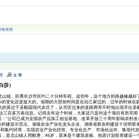
本帖更新
白莎）
山镇，距离长沙市区约二十分钟车程。这些年，这个地方的路越修越好
乡的变化还是挺大的。假期的大部份时间是在自己家过的，过年的时候在
的莫过于圣毅园现代农庄了，从市区过来的道路两旁不时地出现开往圣毅
多达三百多万条信息。记得去年这个时候，大家还只是对这个项目有所耳闻
话：“公司已成为全国农产品加工创业基地、改革开放三十周年影响农村改
农村建设示范点、省级农业产业化龙头企业、湖南省新农村建设十佳明星
组合和集约经营，实现农业产业化经营、专业化生产、市场化运作、集现代
，是北山镇人周猷庚，46岁，原来是个建筑老板。他原计划投资建设一个