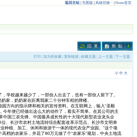
返回主站
|
无图版
|
风格切换
|
Home首页
打印
|
加为IE收藏
|
复制链接
|
收藏主题
|
上一主题
|
下一主题
小
中
大
了，学校越来越少了，一部份人出去了，也有一部份人留下了。
奶奶家，奶奶家在距离我家二十分钟车程的牌楼。
园方向的指示牌和相关的宣传资料。在互联网上，输入“圣毅
，今年便已经做出这么大的动作了，着实不简单。在其公司的主
革中国三农先锋、中国最具成长性的十大现代新型农业龙头企
单位、长沙市农村土地流转综合配套改革示范点、长沙市文明单
农业种植、加工、休闲和旅游于一体的现代农业产业园。”这个项
高档的农家乐，并花了80万元做了个“农家乐”规划，中央土地流