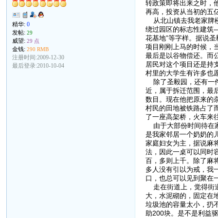
转政策即将出来之时，他
再高，投资从当初的五
从北山镇去我老家牌楼
精华:
0
绕过园区的标志性建筑—
发帖:
29
花基地”等字样。据说圣
威望:
29 点
项目刚刚上马的时候，
金钱:
290 RMB
最后是以谷物偿还。而
注册时间:2009-12-30
居民对这个项目还是持
最后登录:2010-10-04
村里的大学生有许多也
除了圣毅园，还有一件
近，属于拆迁范围，最
数目。现在他把原来的
村民的田地被铁路占了
了一座高架桥，火车来
由于大部份时间待在家
是我家邻居一个奶奶的
家庭妇女为主，据说麻
法，因此一桌可以同时
百，多则上千。除了麻
多人没有引以为戒，我
口，也总可以见到聚在
走在街道上，觉得街道
大，水泥砌的，固定在
垃圾池的容量太小，扔
助200块。是不是利