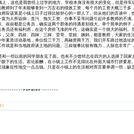
上，这也是我曾经上过学的地方。学校本身没有很大的变化，但是停车
的教师到了年末能够拿到一万左右的绩效工资，每个月的工资大概三千多
教师应该算是小镇上日子过得比较舒心的一群人了。但从他们的言谈中，
一直为人所诟病，贪污、拖欠工资、办事不妥等问题引起许多教师的不满
亲、叔叔都是公务员，确实这两个群体的待遇差别很大。举个简单的例子
公务员还有福利房，在这个房价飞涨的年代，这确实是一个很大的福利。
多，父亲、四叔、四婶、三婶、堂哥、堂姐、姨妈，都是教师，大家的生
少年素质活动基地，单位投三千万，再融资两千万。我们开车路过他选址
工作就是和当地政府谈土地的问题。三叔做事比较有魄力，人脉也非常广
和一些以前的同学朋友见了面。也有不少曾经志在四方的人选择了回家
于眼下的生活。若论薪酬，在小镇上工作不见得比在外面大城市打拼要差
只须象征性地交一点点钱。只是在小镇上的生活相对而言要单调一些，缺
主]