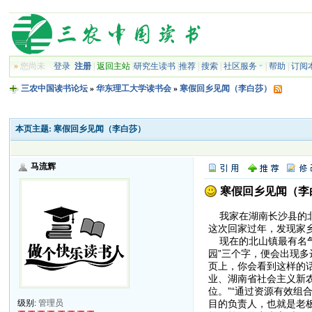
»
您尚未
登录
注册
|
返回主站
|
研究生读书
|
推荐
|
搜索
|
社区服务
|
帮助
|
订阅
三农中国读书论坛
»
华东理工大学读书会
»
寒假回乡见闻（李白莎）
本页主题:
寒假回乡见闻（李白莎）
马流辉
寒假回乡见闻（李
我家在湖南长沙县的北
这次回家过年，发现家
现在的北山镇最有名气
园”三个字，便会出现
页上，你会看到这样的
业、湖南省社会主义新
位。”“通过资源有效
目的负责人，也就是老板
级别:
管理员