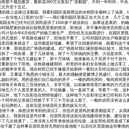
将那个规划废弃，重新花380万元策划了“圣毅园”。不到一年时间，中
亿元升至十五亿。
的路上会路过圣毅园。我看到园区道路两边的水稻田全都种上了油菜，
—在当地人口里的“白宫”——我们看到园区里面正在大兴土木，几个工地
毅园去年已经为社区居民提供了1500多个就业岗位，如果这是真的，的
当时隔壁家的叔叔比较熟悉里面的情况，听他说，并不像外面传言的那么
公司计划今年6月份投产的板兰根生产，恐怕也无法如期进行，在园区里
支持态度的，毕竟路也修好了，田地也平整了。公司对园区的住户每家提
愿意回家来就业了，这些都是好现象。希望下次回家的时候，能看到这个
大事，那就是武广铁路的建成。武广铁路对我们家的影响比较大，因为
后拆了一间杂屋，废了几块菜地，得了十万块钱的拆迁费。大伯是农民，
杂屋挪了个地方又建起来了，那十万块钱，他准备给儿子买房子付个首付
而重新划分了田地。在铁路修建期间，村里的许多妇女在铁路上做点零工
往的频率非常高，现在村民已经不像最开始那样一看到火车经过就出门观
里，又重温了熟悉的小镇生活，最大的感触便是赌博之风盛行。仅在我
儿媳妇开的。用的是他们自己临街的房子，一楼的两间房间，每间房间里
将馆每天有将近三百块的收入，非常可观。以前麻将馆里打麻将的方式还
容纳五六个人甚至更多的人。不论输赢，玩一盘就下桌，等着下一轮，这
将以外，地下六合彩也在悄悄地盛行。这种地下六合彩传过来已经有好几
一个同学的父亲就已经赔了不下三十万在这上面了。一般的农民没有这么
一起玩牌的人。这依旧是乡镇居民主要的娱乐方式。
很干净，虽然没有专职的清洁工，但也许是居民的素质都提高了。从我
地面上。我觉得这是件好事，但居民觉得这批垃圾池建得很失败。建垃圾
不了几次就满了，二来没有人经常来收拾这些垃圾，这反而给居民造成了
益驱动下建了这样事后居民觉得无用的垃圾池呢？以后社区里面做这些事情