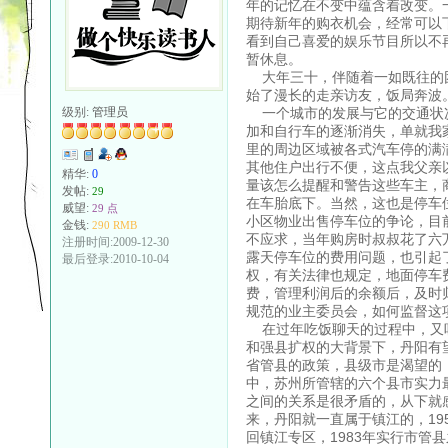
年的记忆在不变中蕴含着改变。
期待新年的购衣机会，经常可以
看到自己喜爱的娱乐节目所以不
暂休息。
大年三十，伴随着一如既往的团
始了漫长的走亲访友，饭局奔波
一个城市的发展与它的交通状况
级别:
管理员
加和自行车的逐渐消失，单就我
里的周边区域被各式汽车停的满
其他住户出行不便，这点我父亲
精华:
0
量该怎么提醒和警告这些车主，
发帖:
29
在车胎底下。当然，这也是停车
威望:
29 点
小区物业出售停车位的争论，目
金钱:
290 RMB
不应求，当年购房时叔叔花了六
注册时间:2009-12-30
露天停车位的费用问题，也引起
最后登录:2010-10-04
权，有关法律也规定，地面停车
费，管理利润后的余额后，及时
规范的业主委员会，如何监督这
在过年吃饭聊天的过程中，又听
和强县扩权的大背景下，丹阳有
省管县的政策，县级市是渴望的
中，苏州所管辖的六个县市实力
之间的关系是很矛盾的，从下就
来，丹阳就一直属于镇江的，19
回镇江专区，1983年实行市管