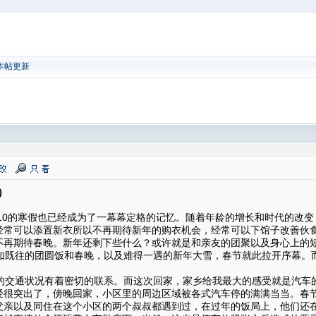
本帖更新
）
10的寒假也已经成为了一幕幕定格的记忆。随着年龄的增长和时代的改变
经常可以添置新衣所以不再期待新年的购衣机会，经常可以下馆子改善伙
不再期待春晚。新年还剩下些什么？或许就是和亲友的团聚以及身心上的
既往的团圆饭和春晚，以及难得一遇的新年大雪，春节就此拉开序幕。
交通状况有着密切的联系。而这次回家，家乡给我最大的感受就是汽车
经很突出了，傍晚回家，小区里的周边区域被各式汽车停的满满当当。春
父亲以及同住在这个小区的两个叔叔都遇到过，在过年的饭局上，他们还