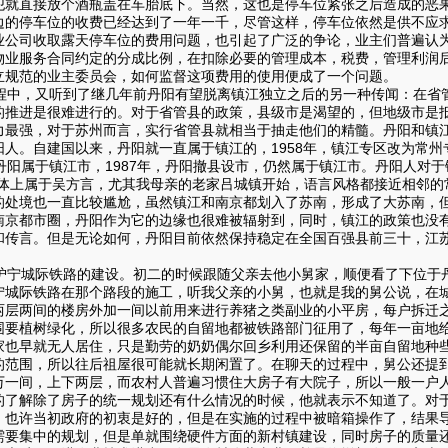
犯就直接放个酒瓶盖在车胎底下。当然，这也是停车位紧张之后造成的恶
边的停车位的收费已经达到了一年一千，尽管这样，停车位依然是供不应
业公司收取露天停车位的费用问题，也引起了广泛的争论，业主们普遍认
物业服务合同约定的分成比例，在扣除必要的管理成本，税费，管理利润
立规范的业主委员会，如何监督这项费用的使用便成了一个问题。
中，又听到了继几年前丹阳有望脱离镇江独立之后的另一种传闻：在省
的推进是很难进行的。对于省管县的政策，县级市是渴望的，但地级市是抵
力最强，对于苏州而言，实行省管县就相当于抽走他们的精髓。丹阳和镇
人。自建国以来，丹阳就一直属于镇江的，1958年，镇江专区改为常州专
丹阳属于镇江市，1987年，丹阳撤县设市，仍然属于镇江市。丹阳人对
总体上属于吴方言，尤其我母亲的老家吕城镇开始，语言风格都接近相邻的
的处境也一直比较尴尬，虽然镇江和南京都划入了苏南，形成了大苏南，
南京都市圈，丹阳作为它的边缘也很难被辐射到，同时，镇江的政策也没
和传言。但是无论如何，丹阳目前依然保持稳定在全国百强县前三十，江
宁城际铁路的建设。初二的时候跟随父亲去他小舅家，顺便看了下位于
宁城际铁路在那个路段的施工，听我父亲的小舅，也就是我的舅公说，在
两层两间的楼房外加一间以前用来进行养猪之类副业的小平房，每户拆迁
围要植树绿化，所以很多农民的自留地都被铁路部门征用了，每年一亩地
家也早就无人居住，只是勤劳的奶奶偶尔回乡利用还保留的半亩自留地种
的范围，所以往后祖屋很可能就长期闲置了。在聊天的过程中，舅公还提
万一间，上下两层，而农村人普遍习惯住大房子有大院子，所以一般一户
的了解除了房子的统一规划还有什么情况的时候，他就表示不知道了。对
，也许当初政府的初衷是好的，但是在实施的过程中被暗箱操作了，结果
需要集中的规划，但是单就围绕硬件方面的新村镇建设，同时房子的质量