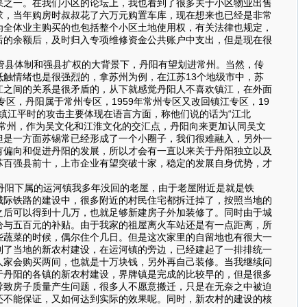
果之一。在我们小区的论坛上，我也看到了很多关于小区物业出售
求，当年购房时叔叔花了六万元购置车库，现在想来也已经是非常
为全体业主购买的也包括整个小区土地使用权，有关法律也规定，
后的余额后，及时归入专项维修资金公共账户中支出，但是现在很
管县体制和强县扩权的大背景下，丹阳有望划进常州。当然，传
触情绪也是很强烈的，拿苏州为例，在江苏13个地级市中，苏
江之间的关系是很矛盾的，从下就感觉丹阳人不喜欢镇江，在外面
区，丹阳属于常州专区，1959年常州专区又改回镇江专区，19
于镇江平时的攻击主要体现在语言方面，称他们说的话为“江北
常州，作为吴文化和江淮文化的交汇点，丹阳向来更加认同吴文
但是一方面苏锡常已经形成了一个小圈子，我们很难融入，另外一
有偏向和促进丹阳的发展，所以才会有一直以来关于丹阳独立以及
苏百强县前十，上市企业有望突破十家，稳定的发展自身优势，才
丹阳下属的运河镇我多年没回的老屋，由于老屋附近是就是铁
城际铁路的建设中，很多附近的村民住宅都拆迁掉了，按照当地的
之后可以得到十几万，也就足够新建房子外加装修了。同时由于城
给与五百元的补贴。由于我家的祖屋离火车站还是有一点距离，所
些蔬菜的时候，偶尔住个几日。但是这次家里的自留地也有很大一
到了当地的新农村建设，在运河镇的旁边，已经建起了一排排统一
人家会购买两间，也就是十万块钱，另外再自己装修。当我继续问
于丹阳的各镇的新农村建设，界牌镇是完成的比较早的，但是很多
导致房子质量产生问题，很多人不愿意搬迁，只是在无奈之中被迫
还不能保证，又如何达到实际的效果呢。同时，新农村的建设的核