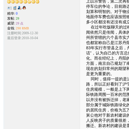
上以示警告，第二次再
停车位的争论，目前路
划算和明智的。对于物
精华:
0
地面停车费也应该按照
发帖:
29
多小区都没有还没有成
威望:
29 点
在过年吃饭聊天的过程
金钱:
290 RMB
闻依然只是传闻，具体
注册时间:2009-12-30
州所管辖的六个县市实
最后登录:2010-10-04
也都宣称自己是江苏丹阳
83年实行市管县之后，
话”，认为自己的方言
化。而在经纪上，丹阳
方面，南京自己规划了
现在的划归常州的期望
是更为重要的。
同时，值得一提的是沪
路，所以正好看到了沪
住房规模，一般是上下
际铁路周围一百米的范
以并没有被拆迁掉，老
部分属于城际铁路绿化
的居民住房，价格为五
舅公他对于新农村建设
人反映房子的质量很差
搬迁。新农村的建设是