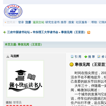
»
您尚未
登录
注册
|
返回主站
|
研究生读书
|
推荐
|
搜索
|
社区服务
|
帮助
|
订阅
三农中国读书论坛
»
华东理工大学读书会
»
寒假见闻（王亚芸）
本页主题:
寒假见闻（王亚芸）
马流辉
寒假见闻（王亚芸
时间在指尖滑过，20
活水平在不断地提升，
己喜爱的娱乐节目所以
大年三十，伴随着一如
闻，略微加以阐述：
一个城市的发展与它的
说，停车位的问题就已
住户出行不便，这点我
级别:
管理员