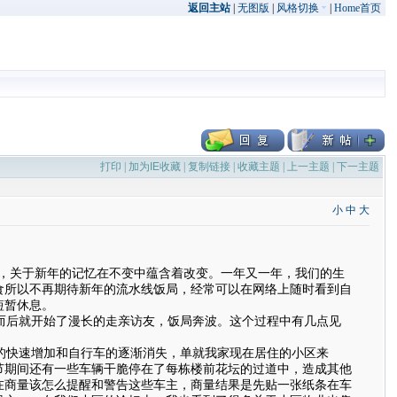
返回主站
|
无图版
|
风格切换
|
Home首页
打印
|
加为IE收藏
|
复制链接
|
收藏主题
|
上一主题
|
下一主题
小
中
大
，关于新年的记忆在不变中蕴含着改变。一年又一年，我们的生
食所以不再期待新年的流水线饭局，经常可以在网络上随时看到自
短暂休息。
而后就开始了漫长的走亲访友，饭局奔波。这个过程中有几点见
的快速增加和自行车的逐渐消失，单就我家现在居住的小区来
节期间还有一些车辆干脆停在了每栋楼前花坛的过道中，造成其他
在商量该怎么提醒和警告这些车主，商量结果是先贴一张纸条在车