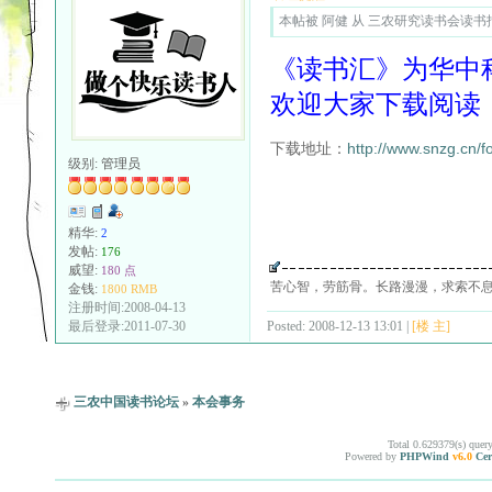
本帖被 阿健 从 三农研究读书会读书报告 
《读书汇》为华中
欢迎大家下载阅读
下载地址：
http://www.snzg.cn/
级别:
管理员
精华:
2
发帖:
176
威望:
180 点
苦心智，劳筋骨。长路漫漫，求索不
金钱:
1800 RMB
注册时间:2008-04-13
Posted: 2008-12-13 13:01 |
[楼 主]
最后登录:2011-07-30
三农中国读书论坛
»
本会事务
Total 0.629379(s) quer
Powered by
PHPWind
v6.0
Cer