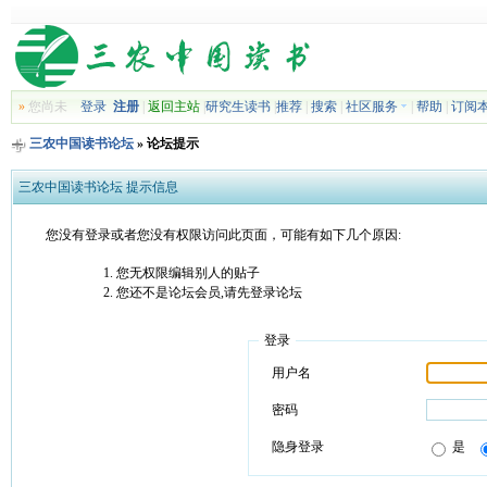
»
您尚未
登录
注册
|
返回主站
|
研究生读书
|
推荐
|
搜索
|
社区服务
|
帮助
|
订阅
三农中国读书论坛
» 论坛提示
三农中国读书论坛 提示信息
您没有登录或者您没有权限访问此页面，可能有如下几个原因:
您无权限编辑别人的贴子
您还不是论坛会员,请先登录论坛
登录
用户名
密码
隐身登录
是