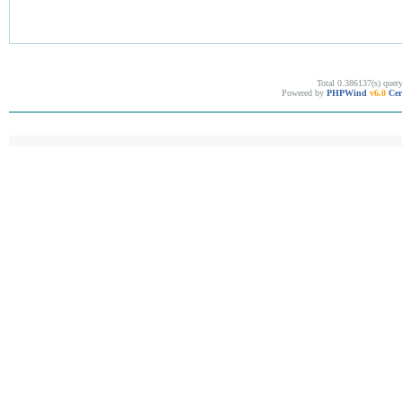
Total 0.386137(s) quer
Powered by
PHPWind
v6.0
Cer