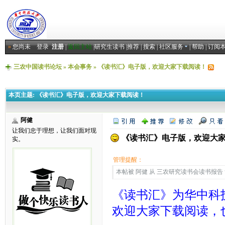
»
您尚未
登录
注册
|
返回主站
|
研究生读书
|
推荐
|
搜索
|
社区服务
|
帮助
|
订阅
三农中国读书论坛
»
本会事务
»
《读书汇》电子版，欢迎大家下载阅读！
本页主题:
《读书汇》电子版，欢迎大家下载阅读！
阿健
让我们忠于理想，让我们面对现
《读书汇》电子版，欢迎大
实。
管理提醒：
本帖被 阿健 从 三农研究读书会读书报告 复制
《读书汇》为华中科
欢迎大家下载阅读，