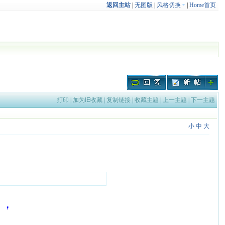
返回主站
|
无图版
|
风格切换
|
Home首页
打印
|
加为IE收藏
|
复制链接
|
收藏主题
|
上一主题
|
下一主题
小
中
大
），