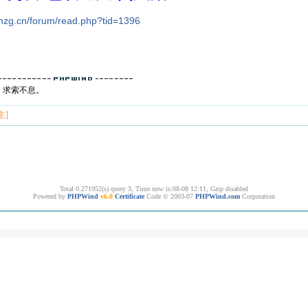
snzg.cn/forum/read.php?tid=1396
，求索不息。
主]
Total 0.271952(s) query 3, Time now is:08-08 12:11, Gzip disabled
Powered by
PHPWind
v6.0
Certificate
Code © 2003-07
PHPWind.com
Corporation