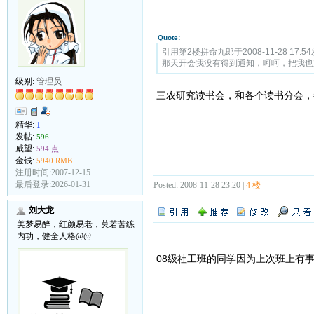
Quote:
引用第2楼拼命九郎于2008-11-28 17:54
那天开会我没有得到通知，呵呵，把我也
级别:
管理员
三农研究读书会，和各个读书分会，
精华:
1
发帖:
596
威望:
594 点
金钱:
5940 RMB
注册时间:2007-12-15
最后登录:2026-01-31
Posted: 2008-11-28 23:20 |
4 楼
刘大龙
美梦易醉，红颜易老，莫若苦练
内功，健全人格@@
08级社工班的同学因为上次班上有