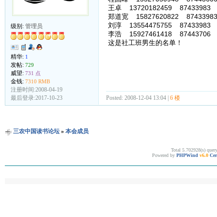
王卓 13720182459 87433983
郑道宽 15827620822 87433983
刘淳 13554475755 87433983
级别:
管理员
李浩 15927461418 87443706
这是社工班男生的名单！
精华:
1
发帖:
729
威望:
731 点
金钱:
7310 RMB
注册时间:2008-04-19
Posted: 2008-12-04 13:04 |
6 楼
最后登录:2017-10-23
三农中国读书论坛
»
本会成员
Total 5.702928(s) quer
Powered by
PHPWind
v6.0
Cer