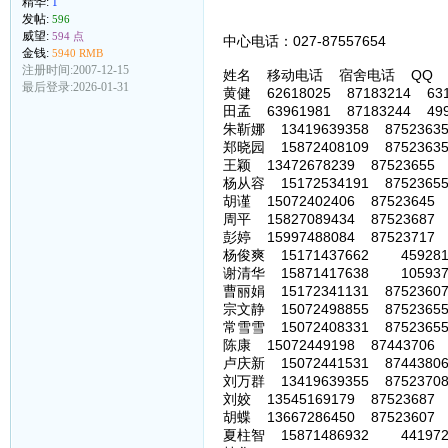
精华:
1
发帖:
596
威望:
594 点
中心电话：027-87557654 中心网
金钱:
5940 RMB
注册时间:2007-12-15
姓名 移动电话 宿舍电话 QQ
最后登录:2026-01-31
黄健 62618025 87183214 631
田孟 63961981 87183244 499
朱靳娜 13419639358 87523635 
郑晓园 15872408109 87523635
王颖 13472678239 87523655 
杨从容 15172534191 87523655
胡谨 15072402406 87523645 9
周平 15827089434 87523687 
彭婷 15997488084 87523717 8
杨俊爽 15171437662 45928171
谢清华 15871417638 10593773
曹丽娟 15172341131 87523607 
宗文静 15072498855 87523655 
常雪雪 15072408331 87523655 
陈康 15072449198 87443706 
卢庆新 15072441531 87443806
刘万群 13419639355 87523708 
刘姣 13545169179 87523687 
胡蝶 13667286450 87523607 
夏柱智 15871486932 4419724