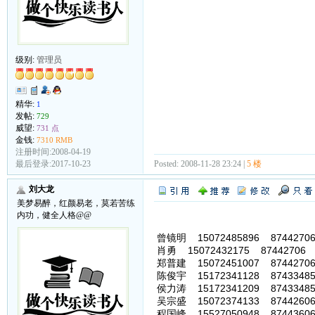
级别:
管理员
精华:
1
发帖:
729
威望:
731 点
金钱:
7310 RMB
注册时间:2008-04-19
Posted: 2008-11-28 23:24 |
5 楼
最后登录:2017-10-23
刘大龙
美梦易醉，红颜易老，莫若苦练
内功，健全人格@@
曾镜明 15072485896 8744270
肖勇 15072432175 87442706
郑普建 15072451007 8744270
陈俊宇 15172341128 8743348
侯力涛 15172341209 8743348
吴宗盛 15072374133 8744260
程国峰 15527050948 87443606