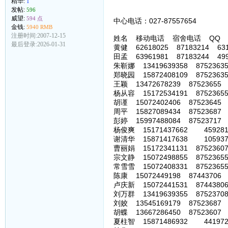
精华:
1
发帖:
596
威望:
594 点
中心电话：027-87557654 中心网
金钱:
5940 RMB
注册时间:2007-12-15
姓名 移动电话 宿舍电话 QQ
最后登录:2026-01-31
黄健 62618025 87183214 631
田孟 63961981 87183244 499
朱靳娜 13419639358 87523635 
郑晓园 15872408109 87523635
王颖 13472678239 87523655 
杨从容 15172534191 87523655
胡谨 15072402406 87523645 9
周平 15827089434 87523687 
彭婷 15997488084 87523717 8
杨俊爽 15171437662 45928171
谢清华 15871417638 10593773
曹丽娟 15172341131 87523607 
宗文静 15072498855 87523655 
常雪雪 15072408331 87523655 
陈康 15072449198 87443706 
卢庆新 15072441531 87443806
刘万群 13419639355 87523708 
刘姣 13545169179 87523687 
胡蝶 13667286450 87523607 
夏柱智 15871486932 4419724