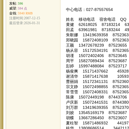
发帖:
596
威望:
594 点
中心电话：027-87557654 中心
金钱:
5940 RMB
注册时间:2007-12-15
姓名 移动电话 宿舍电话 QQ
最后登录:2026-01-31
黄健 62618025 87183214 63
田孟 63961981 87183244 499
朱靳娜 13419639358 87523635
郑晓园 15872408109 87523635
王颖 13472678239 87523655
杨从容 15172534191 8752365
胡谨 15072402406 87523645 
周平 15827089434 87523687
彭婷 15997488084 87523717 
杨俊爽 15171437662 4592817
谢清华 15871417638 1059377
曹丽娟 15172341131 87523607
宗文静 15072498855 87523655
常雪雪 15072408331 87523655
陈康 15072449198 87443706
卢庆新 15072441531 8744380
刘万群 13419639355 87523708
刘姣 13545169179 87523687
胡蝶 13667286450 87523607
夏柱智 15871486932 4419724
桂华 13808686514 3442112