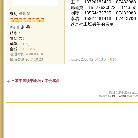
王卓 13720182459 87433983
郑道宽 15827620822 8743398
刘淳 13554475755 8743398
级别:
管理员
李浩 15927461418 8744370
这是社工班男生的名单！
精华:
1
发帖:
729
威望:
731 点
金钱:
7310 RMB
注册时间:2008-04-19
Posted: 2008-12-04 13:04 |
6 楼
最后登录:2017-10-23
三农中国读书论坛
»
本会成员
Total 0.275422(s) quer
Powered by
PHPWind
v6.0
Cer