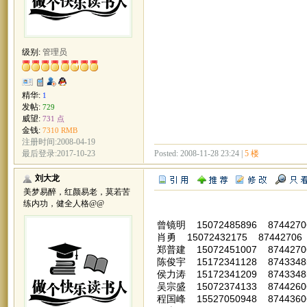
级别:
管理员
精华:
1
发帖:
729
威望:
731 点
金钱:
7310 RMB
注册时间:2008-04-19
Posted: 2008-11-28 23:24 |
5 楼
最后登录:2017-10-23
刘大龙
美梦易醉，红颜易老，莫若苦
练内功，健全人格@@
曾镜明 15072485896 874427
肖勇 15072432175 87442706
郑普建 15072451007 874427
陈俊宇 15172341128 874334
侯力涛 15172341209 874334
吴宗盛 15072374133 874426
程国峰 15527050948 8744360