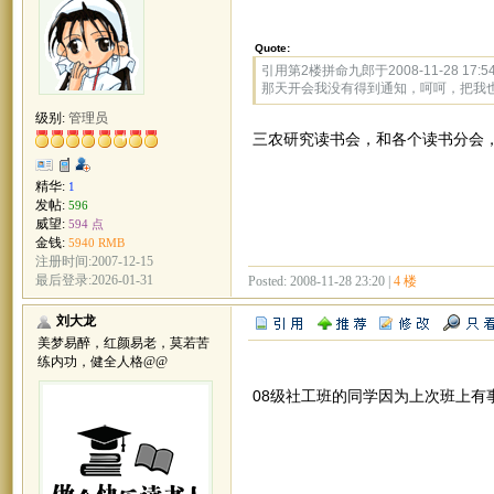
Quote:
引用第2楼拼命九郎于2008-11-28 17:5
那天开会我没有得到通知，呵呵，把我
级别:
管理员
三农研究读书会，和各个读书分会
精华:
1
发帖:
596
威望:
594 点
金钱:
5940 RMB
注册时间:2007-12-15
最后登录:2026-01-31
Posted: 2008-11-28 23:20 |
4 楼
刘大龙
美梦易醉，红颜易老，莫若苦
练内功，健全人格@@
08级社工班的同学因为上次班上