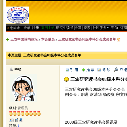
»
您尚未
登录
注册
|
返回主站
|
研究生读书
|
推荐
|
搜索
|
社区服务
|
帮助
|
订阅
三农中国读书论坛
»
本会成员
»
三农研究读书会08级本科分会成员名单
本页主题:
三农研究读书会08级本科分会成员名单
snzg
三农研究读书会08级本科分
三农研究读书会08级本科分会会长
副会长：胡谨 谢清华 杨俊爽 宗文静
级别:
管理员
———————————————
2008级三农研究读书会通讯录
精华:
1