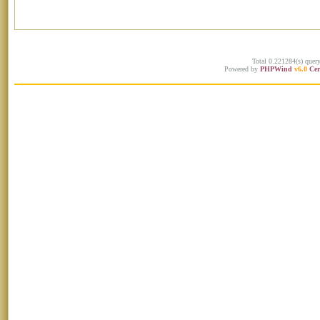
Total 0.221284(s) quer
Powered by
PHPWind
v6.0
Cer