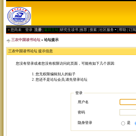
»
您尚未
登录
注册
|
返回主站
|
研究生读书
|
推荐
|
搜索
|
社区服务
|
帮助
|
订阅
三农中国读书论坛
» 论坛提示
三农中国读书论坛 提示信息
您没有登录或者您没有权限访问此页面，可能有如下几个原因:
您无权限编辑别人的贴子
您还不是论坛会员,请先登录论坛
登录
用户名
密码
隐身登录
是