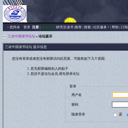
»
您尚未
登录
注册
|
返回主站
|
研究生读书
|
推荐
|
搜索
|
社区服务
|
帮助
|
订阅
三农中国读书论坛
» 论坛提示
三农中国读书论坛 提示信息
您没有登录或者您没有权限访问此页面，可能有如下几个原因:
您无权限编辑别人的贴子
您还不是论坛会员,请先登录论坛
登录
用户名
密码
隐身登录
是