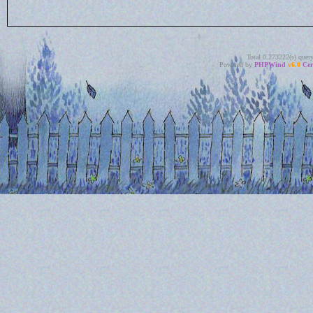
Total 0.273222(s) quer
Powered by
PHPWind
v6.0
Cer