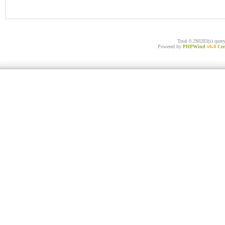
Total 0.280283(s) quer
Powered by
PHPWind
v6.0
Cer