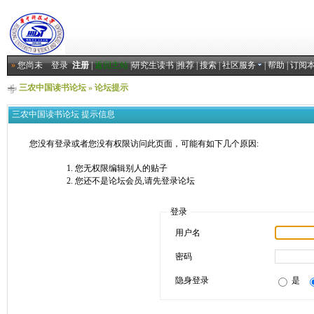
»
您尚未
登录
注册
|
返回主站
|
研究生读书
|
推荐
|
搜索
|
社区服务
|
帮助
|
订阅
三农中国读书论坛
» 论坛提示
三农中国读书论坛 提示信息
您没有登录或者您没有权限访问此页面，可能有如下几个原因:
您无权限编辑别人的贴子
您还不是论坛会员,请先登录论坛
登录
用户名
密码
隐身登录
是