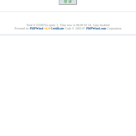
Total 0.253307(s) query 2, Time now is:08-09 01:54, Gzip disabled
Powered by
PHPWind
v6.0
Certificate
Code © 2003-07
PHPWind.com
Corporation