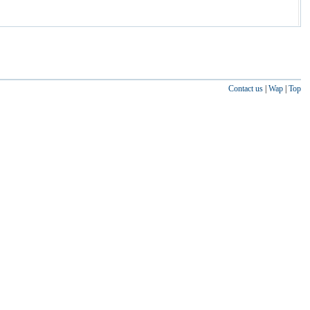
Contact us
|
Wap
|
Top