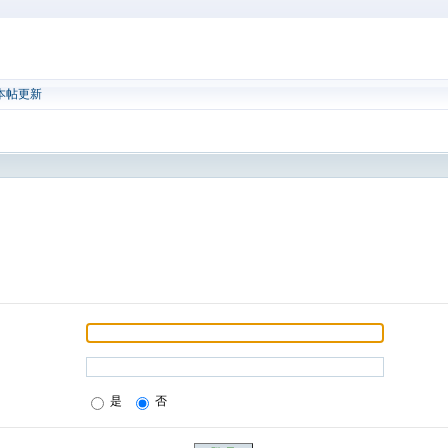
本帖更新
是
否