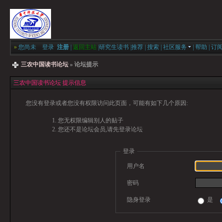
»
您尚未
登录
注册
|
返回主站
|
研究生读书
|
推荐
|
搜索
|
社区服务
|
帮助
|
订
三农中国读书论坛
» 论坛提示
三农中国读书论坛 提示信息
您没有登录或者您没有权限访问此页面，可能有如下几个原因:
您无权限编辑别人的贴子
您还不是论坛会员,请先登录论坛
登录
用户名
密码
隐身登录
是