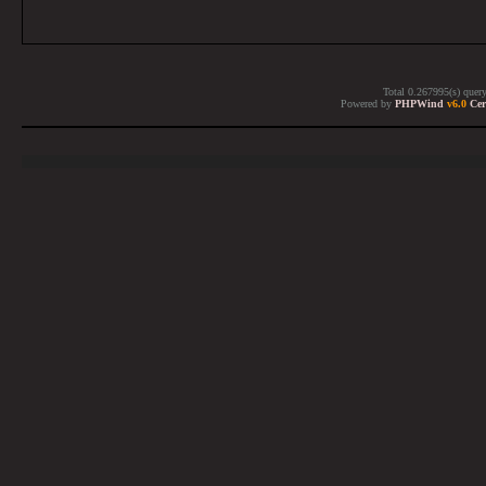
Total 0.267995(s) quer
Powered by
PHPWind
v6.0
Cer