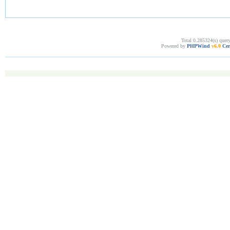
Total 0.285324(s) quer
Powered by
PHPWind
v6.0
Cer