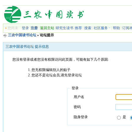
»
您尚未
登录
注册
|
返回主站
|
研究生读书
|
推荐
|
搜索
|
社区服务
|
帮助
|
订阅
三农中国读书论坛
» 论坛提示
三农中国读书论坛 提示信息
您没有登录或者您没有权限访问此页面，可能有如下几个原因:
您无权限编辑别人的贴子
您还不是论坛会员,请先登录论坛
登录
用户名
密码
隐身登录
是