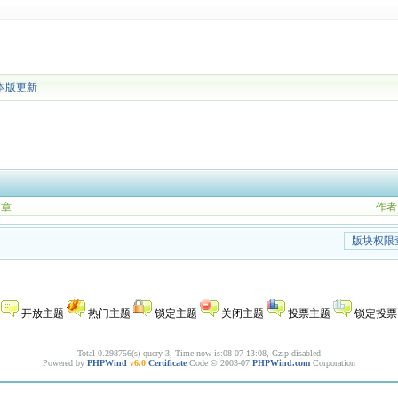
本版更新
文章
作者
版块权限
开放主题
热门主题
锁定主题
关闭主题
投票主题
锁定投票
Total 0.298756(s) query 3, Time now is:08-07 13:08, Gzip disabled
Powered by
PHPWind
v6.0
Certificate
Code © 2003-07
PHPWind.com
Corporation