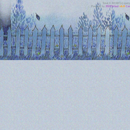
Total 0.301487(s) quer
Powered by
PHPWind
v6.0
Cer