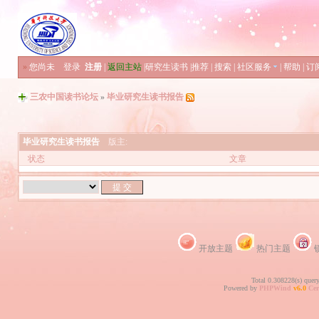
»
您尚未
登录
注册
|
返回主站
|
研究生读书
|
推荐
|
搜索
|
社区服务
|
帮助
|
订
三农中国读书论坛
»
毕业研究生读书报告
毕业研究生读书报告
版主:
状态
文章
开放主题
热门主题
Total 0.308228(s) quer
Powered by
PHPWind
v6.0
Cer