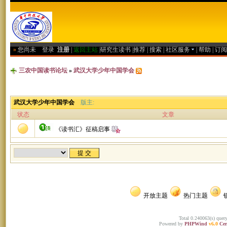
»
您尚未
登录
注册
|
返回主站
|
研究生读书
|
推荐
|
搜索
|
社区服务
|
帮助
|
订阅
三农中国读书论坛
»
武汉大学少年中国学会
武汉大学少年中国学会
版主:
状态
文章
《读书汇》征稿启事
开放主题
热门主题
Total 0.240063(s) quer
Powered by
PHPWind
v6.0
Cer