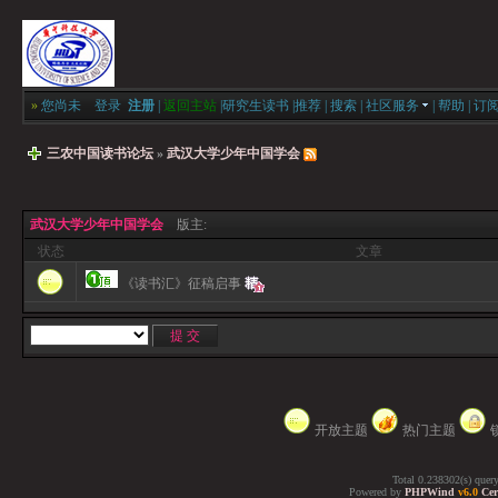
»
您尚未
登录
注册
|
返回主站
|
研究生读书
|
推荐
|
搜索
|
社区服务
|
帮助
|
订
三农中国读书论坛
»
武汉大学少年中国学会
武汉大学少年中国学会
版主:
状态
文章
《读书汇》征稿启事
开放主题
热门主题
Total 0.238302(s) quer
Powered by
PHPWind
v6.0
Cer