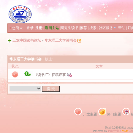
»
您尚未
登录
注册
|
返回主站
|
研究生读书
|
推荐
|
搜索
|
社区服务
|
帮助
|
订
三农中国读书论坛
»
华东理工大学读书会
华东理工大学读书会
版主:
状态
文章
《读书汇》征稿启事
开放主题
热门主题
Total 0.263609(s) quer
Powered by
PHPWind
v6.0
Cer