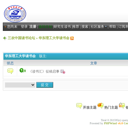
»
您尚未
登录
注册
|
返回主站
|
研究生读书
|
推荐
|
搜索
|
社区服务
|
帮助
|
订阅
三农中国读书论坛
»
华东理工大学读书会
华东理工大学读书会
版主:
状态
文章
《读书汇》征稿启事
开放主题
热门主题
Total 0.261595(s) quer
Powered by
PHPWind
v6.0
Cer