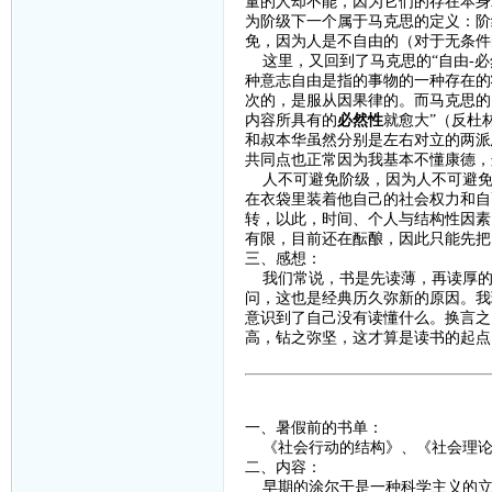
量的人却不能，因为它们的存在本身
为阶级下一个属于马克思的定义：阶
免，因为人是不自由的（对于无条件
这里，又回到了马克思的
“自由
-
必
种意志自由是指的事物的一种存在的
次的，是服从因果律的。而马克思的
内容所具有的
必然性
就愈大
”（反杜
和叔本华虽然分别是左右对立的两派
共同点也正常因为我基本不懂康德，
人不可避免阶级，因为人不可避免
在衣袋里装着他自己的社会权力和自
转，以此，时间、个人与结构性因素
有限，目前还在酝酿，因此只能先把
三、感想：
我们常说，书是先读薄，再读厚的
问，这也是经典历久弥新的原因。我
意识到了自己没有读懂什么。换言之
高，钻之弥坚，这才算是读书的起点
一、暑假前的书单：
《社会行动的结构》、《社会理论
二、内容：
早期的涂尔干是一种科学主义的立