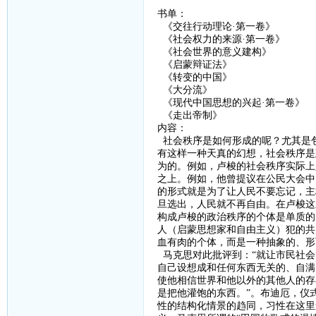
书单：
《交往行动理论
·第一卷》
《社会权力的来源
·第一卷》
《社会世界的意义建构》
《启蒙辩证法》
《转变的中国》
《大分流》
《现代中国思想的兴起
·第一卷》
《走出帝制》
内容：
社会秩序是如何形成的呢？尤其是
有这样一种天真的幻想，社会秩序是
为的。例如，卢梭的社会秩序实际上
之上。例如，他曾提议在公民大会中
的形式就是为了让人民不要忘记，主
旦选出，人民就不再自由。在卢梭这
构成卢梭的政治秩序的个体是单质的
人（启蒙思想家和自由主义）犯的共
血有肉的个体，而是一种抽象的、形
马克思对此批评到：
“
就让市民社会
自己设想成和任何东西无关的、自满
使他相信世界和他以外的其他人的存
是把他灌饱的东西。”。布迪厄，仪
性的结构化情景的趋同，习性在这里