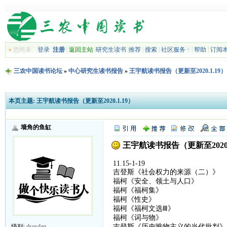
»
您尚未
登录
注册
|
返回主站
|
研究生读书
|
推荐
|
搜索
|
社区服务
|
帮助
|
订阅
三农中国读书论坛
»
中心研究生读书报告
»
王宇航读书报告（更新至2020.1.19）
本页主题:
王宇航读书报告（更新至2020.1.19）
墙角的鱼缸
王宇航读书报告（更新至2020.
11.15-1-19
吉登斯《社会权力的来源（二）》
福柯《安全、领土与人口》
福柯《福柯集》
福柯《性史》
福柯《福柯文选Ⅲ》
福柯《词与物》
吉登斯《历史唯物主义的当代批判》
级别:
dsgsdag