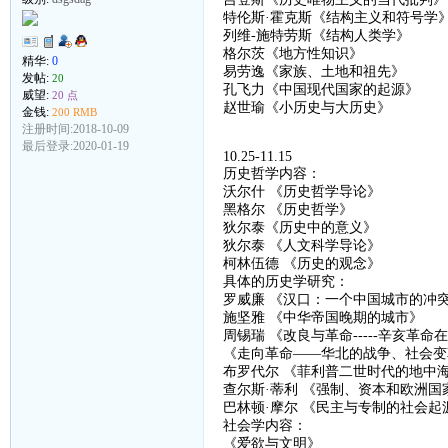
特伦斯
·霍克斯《结构主义和符号学
列维
-
施特劳斯《结构人类学》
格尔茨《地方性知识》
精华:
0
易劳逸《家族、土地和祖先》
发帖:
20
孔飞力《中国现代国家的起源》
威望:
20 点
赵世瑜《小历史与大历史》
金钱:
200 RMB
注册时间:2018-10-09
最后登录:2020-01-19
10.25-11.15
历史哲学内容：
沃尔什
《
历史哲学导论
》
黑格尔
《
历史哲学
》
狄尔泰《历史中的意义》
狄尔泰
《
人文科学导论
》
柯林伍德
《
历史的观念
》
具体的历史学研究：
罗威廉
《汉口：一个中国城市的冲
施坚雅
《
中华帝国晚期的城市
》
周锡瑞
《
改良与革命
-----
辛亥革命在
《
走向革命
——
华北的战争、社会变
布罗代尔
《菲利普二世时代的地中
查尔斯
·蒂利 《强制、资本和欧洲国
巴林顿
·
摩尔
《
民主与专制的社会起
社会学内容：
《爱欲与文明》