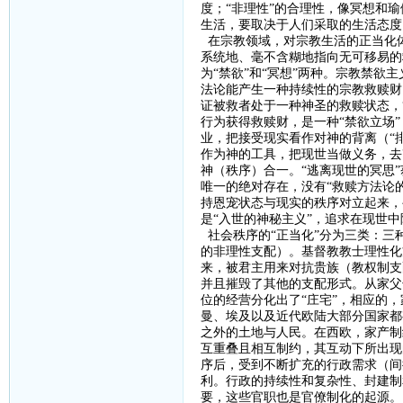
度；“非理性”的合理性，像冥想和
生活，要取决于人们采取的生活态度
在宗教领域，对宗教生活的正当化
系统地、毫不含糊地指向无可移易的
为“禁欲”和“冥想”两种。宗教禁欲
法论能产生一种持续性的宗教救赎财
证被救者处于一种神圣的救赎状态，
行为获得救赎财，是一种“禁欲立场
业，把接受现实看作对神的背离（“排
作为神的工具，把现世当做义务，去
神（秩序）合一。“逃离现世的冥思
唯一的绝对存在，没有“救赎方法论
持恩宠状态与现实的秩序对立起来，
是“入世的神秘主义”，追求在现世
社会秩序的
“正当化”分为三类：
的非理性支配）。基督教教士理性化
来，被君主用来对抗贵族（教权制支
并且摧毁了其他的支配形式。从家父
位的经营分化出了“庄宅”，相应的
曼、埃及以及近代欧陆大部分国家都
之外的土地与人民。在西欧，家产制
互重叠且相互制约，其互动下所出现
序后，受到不断扩充的行政需求（间
利。行政的持续性和复杂性、封建制
要，这些官职也是官僚制化的起源。