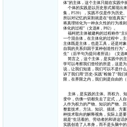
体”的主体，这个主体只能在实践中
个体的实践是以历史形式展现出来
集，
P539
），实践不仅是作为历史、
所以对记忆的采割就是在“创造真实
将真理转化为一种永久性的行为准则”
体化的过程”（文选Ⅲ，
P82
）。
福柯把主体被建构的过程称作
“主
一个混合体，在主体化的过程中，主体
主体既是主体，也是工具，还是对象
自我的关系归因于某种创造性行为”
生”（后半句为提问者所说）（文选
简言之，这个主体，是实践中的主
学可以考察我们曾经的所是，这是为
说，让我们知道，我们可以不是什么
诉了我们用“历史
-
实践”检验了“我
限，在界限之内，我们则是自由的（
主体，是实践的主体。而权力、知
变中，仿佛一切都失去了定式，人自
人作为权力的产物、知识的产物、历
整套技术、方法、知识、描述、方案
种技术取向的解释视角，实际上是要
就是“生活着的、劳动者的和讲这话
实践创造了人本身，而不是头脑中的