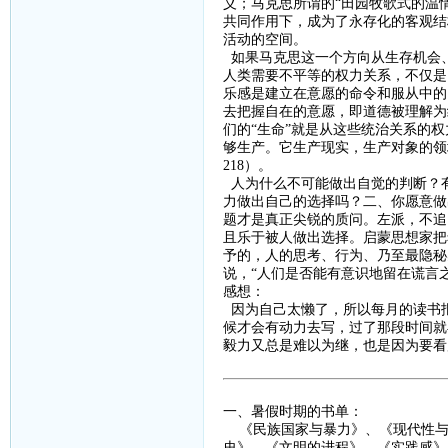
义；马克思所谓的“田园牧歌式的温
共同作用下，成为了永存化的客观结
活动的空间。
如果马克思这一个方向从生存机会
人类需要不平等的权力关系，不仅是
乐感是建立在意愿的命令和服从中的
去把握自在的意愿，即道德被理解为
们的
“生命”就是从这些统治关系的
够生产。它生产现实，生产对象的领
218
）。
人为什么不可能做出自觉的判断？
力做出自己的选择吗？二、你愿意做
题才是真正尖锐的质问。左派，不追
且乐于被人做出选择。启蒙思想家把
予的，人的思考、行为、乃至最隐秘
说，
“人们是否能有意识地留在谎言
感想：
因为自己太懒了，所以每月的读书
候才会有动力去写，过了那段时间就
毅力又总是难以为继，也是因为要看
一、暑假时期的书单：
《
民族国家与暴力
》、《
现代性
史》、《文明的进程》、《实践感》