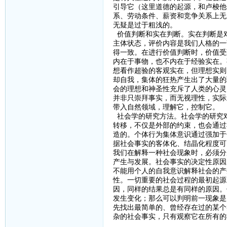
引导它（这里道德的起源，和卢梭他
系、劳动条件、薪资和竞争关系上无
无疑是过于粗浅的。
价值判断和实在判断。实在判断是
主体状态，评价内容是我们人格的一
得一致。在进行价值判断时，价值受
内在于事物，也不内在于经验实在。
想看作超验的客观实在，但理想实则
却自我，集体的狂热产生出了大量的
会的理想和神圣性充斥了人类的心灵
并非只崇拜事实，而无视理性，实际
带入自然领域，理解它，控制它。
社会学的研究方法。社会学的研究
转移，不仅是外部的约束，也会通过
造的。个体行为集体意识通过强加于
据社会事实的客体化、结晶化程度可
我们在解释一种社会现象时，必须分
产生与发展。社会事实的决定性原因
不能用个人的自我意识解释社会的产
性。一切重要的社会过程的最初起源
因，同样的结果总是有同样的原因。
发生变化；那么可以判明前一现象是
先找出最简单的、曾经存在过的某个
杂的社会事实，只有观察它在所有的