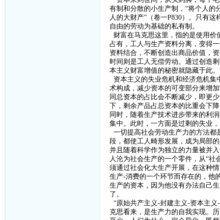
有制和分散的小生产制，“将个人的
人的大财产”（卷一
P830
）。只有这
自由的劳动为基础的私有制。
财富在马克思这里，指的是使用价
占有，工人与生产资料分离，变得一
资料结合，不断创造出商品价值，资
时间则是工人无偿劳动。通过创造剩
本主义财富增值的秘密就隐藏于此。
资本主义的失业危机和经济危机集
术构成，减少资本的可变部分来增加
同总资本的占比会不断减少，即更少
下，剩余产品占总资本的比重会下降
同时，随着生产技术进步带来的利润
集中。此时，一方面是过剩的失业，
一切提高社会劳动生产力的方法都
段，都使工人畸形发展，成为局部的
并且随着科学作为独立的力量被并入
人沦为社会生产的一个零件，从“社
须通过社会化大生产开展，在这种情
生产
-
消费的一个环节而存在的，他
生产的资本，因为他没有办法自己生
了。
“原始共产主义
-
封建主义
-
资本主义
-
克思看来，是生产力的自我实现。历