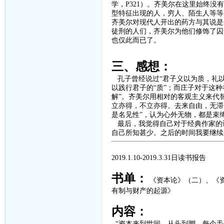
学，
P321
）。齐美尔在这里始终没有
型特征出现的人，穷人、陌生人等等
齐美尔对现代人开出的药方与其说是
徒刑的人们，齐美尔为他们修饰了囚
也仅此而已了。
三、感想：
孔子曾经说过
“
君子义以为质，礼
以践行君子的“质”；而庄子对于这种
解”。齐美尔用相对的客观主义来代
立亦得，不立亦得。去来自由，无滞
是名见性”，认为心外无物，都是束
最后，我觉得自己对于经典作家的
自己所知甚少。之后的时间我要继续
2019.1.10-2019.3.31
日读书报告
书单：
《资本论》（二）、
《
有制与财产的起源》
内容：
“资本来到世间，从头到脚，每个毛