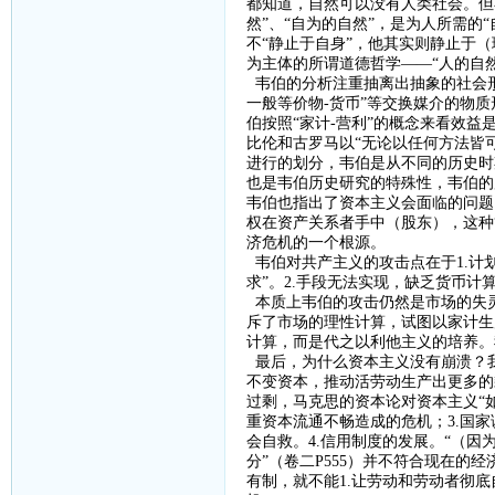
都知道，自然可以没有人类社会。但
然”、“自为的自然”，是为人所需的
不“静止于自身”，他其实则静止于
为主体的所谓道德哲学——“人的自然
韦伯的分析注重抽离出抽象的社会
一般等价物
-
货币”等交换媒介的物
伯按照“家计
-
营利”的概念来看效益
比伦和古罗马以“无论以任何方法皆
进行的划分，韦伯是从不同的历史时
也是韦伯历史研究的特殊性，韦伯的
韦伯也指出了资本主义会面临的问题
权在资产关系者手中（股东），这种
济危机的一个根源。
韦伯对共产主义的攻击点在于
1.
计
求”。
2.
手段无法实现，缺乏货币计
本质上韦伯的攻击仍然是市场的失
斥了市场的理性计算，试图以家计生
计算，而是代之以利他主义的培养。
最后，
为什么资本主义没有崩溃？
不变资本，推动活劳动生产出更多的
过剩，马克思的资本论对资本主义“
重资本流通不畅造成的危机；
3.
国家
会自救。
4.
信用制度的发展。
“（因
分”（卷二
P555
）并不符合现在的经
有制，就不能
1.
让劳动和劳动者彻底