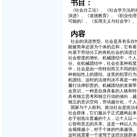
书目：
《社会分工论》、《社会学方法的
演进》、《道德教育》、《职业伦理
可能的》、《实用主义与社会学》、
内容
社会的演进类型。社会是具有实在
能被简单还原为个体的总和，它有着
向基于劳动分工的有机社会的演进过
社会密度的增长。机械团结中，个人
分。在机械团结中，社会在某种程度
中，社会是由一些特别而又不同的职
种相似性上的团结。这里的犯罪行为
机团结。这时的法律判决不再是一种
履行法律职责的。机械团结的发展带
会意识，一种是自身具备的人格和特
具有独立思考和独立行动的倾向，越
独立的意识空间，劳动越分化，个人
国家与个人权利。政治社会是统治
社会群体，它们服从于正式建构起来
在于创造出普遍的个人，让个人以一
心智和意志的共享。这是一种以人为
会规模越小，对于个体的约束越强。
这时就需要一个凌驾于这些次级群体