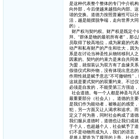
是这种代表整个整体的专门中介机构
向外部，今后便越来越指向内部。这
谐的交换。道德力按照普遍性可以分
活，越是能摆脱争端，走向世界大同
的）。
财产权与契约权。财产权是既定个
拜。
“群体是物的最初所有者”，那
员取得了较高地位，成为家庭的代表
动产和私有财产的产生和壮大，因为
系是在讨论当神圣性从物转移到人之
因素的。契约的约束力是来自共同体
为盟，就假装认为双方有了血缘关系
假借仪式和外物，没有体现出意志的
作用性就是赋予意志“不可撤销性”
这就是要式契约的双重约束。不过仪
必须是自发的，不能受第三方强迫，
社会道德。每一个人都是神圣与凡
最重要部分（社会人）。道德的主要
是我们作为能动者，被唤起的感受，
犯，另一方面又让人渴求和追求。而
定义了何为善，同时社会构成了道德
我们服从道德时，道德也让我们成就
于个人，也超越个人，社会赋予了道
们不是动物而成为人，我们的语言、
是将人塑造为了膜拜的上帝。社会道