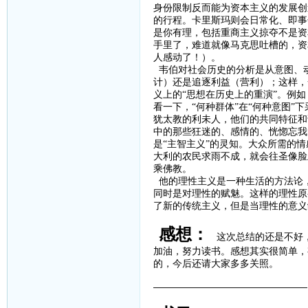
身份限制反而能为资本主义的发展创
的行程。卡里斯玛则会日常化、即事
是你有理，包括重商主义掠夺不是资
手里了，难道就像马克思吐槽的，资
人感动了！）。
韦伯对社会历史的分析是从意图、
计）还是追逐利益（营利）；这样，
义上的
“思想在历史上的重演”。例
看一下，“何种群体”在“何种意图”
犹太教的利未人，他们的共同特征和
中的那些狂迷的、感情的、恍惚忘我
是“主智主义”的灵知。大众所需的
大利的农民求雨不成，就会往圣像脸
乘佛教。
他的理性主义是一种生活的方法论
同时是对理性的赋魅。这样的理性原
了新的传统主义，但是当理性的意义
感想：
这次总结的还是不好
加油，努力读书。感想其实很简单，
的，今后还请大家多多关照。
————————————————