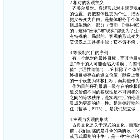
2.相对的客观主义
齐美尔反对。客观形式对主观灵魂
的位置。要把整体性变为个性，把因
把义务变为自由。是整体服务于个体
组成生活的一部分（货币，
P404-405
的，这样“应该”与“现实”都变为了
有特殊的、局部的、客观的形式变为
它仅仅是工具和手段；它不偏不倚，
3.等级制的目的序列
有一个绝对的最终目标，而其他目
是“单个的人可能会陷入谬误，而整
值”（“理性道德”），它排除了个
终极目标存在的道义价值（献身上帝
的一个设想为终极目标，而其他作为
作为目的序列最后一级存在的终极
道义价值不同的客观性是不可调和的
之间的等级秩序，是实现生活的伦理
灵成为更高的统一性。是道德行动的
任（哲学，
P175
）。是我们想去做，
4.主观与客观的形式
古典文化是关于形式的文化，而现
前，我们面临的是斗争的新阶段：
“
或形式原则的斗争”，是一种“主动约