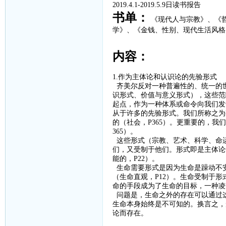
2019.4.1-2019.5.9
日读书报告
书单：
《现代人与宗教》、
《
学》、
《金钱、性别、现代生活风格
内容：
1.作为主体论和认识论的先验形式
齐美尔反对一种普遍性的、统一的
识形式、价值与意义形式），这些范
起点，作为一种体系或命令向我们发
从于许多的先验形式。我们所称之为
的（社会，
P365
）。更重要的，我们
365
）。
这些形式（宗教、艺术、科学、命
们，又受制于他们。形式即是主体论
能的，
P22
）。
生命需要形式是因为生命是躁动不
（生命直观，
P12
）。生命受制于形
命的手段成为了生命的目标，一种凌
问题是，生命之外的存在可以通过
生命本身始终是不可知的。换言之，
论而存在。