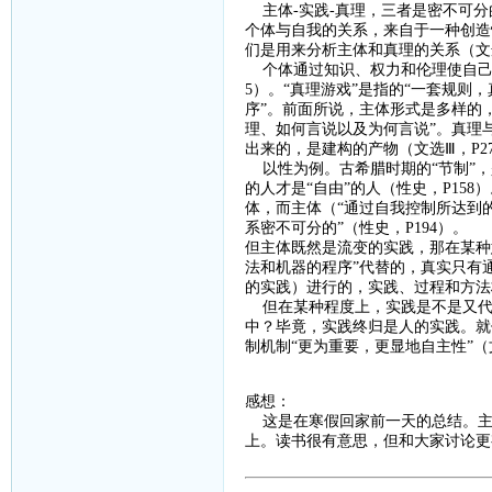
主体
-
实践
-
真理，三者是密不可分
个体与自我的关系，来自于一种创造
们是用来分析主体和真理的关系（文
个体通过知识、权力和伦理使自
5
）。“真理游戏”是指的“一套规则
序”。前面所说，主体形式是多样的
理、如何言说以及为何言说”。真理
出来的，是建构的产物（文选Ⅲ，
P2
以性为例。古希腊时期的
“节制”
的人才是“自由”的人（性史，
P158
）
体，而主体（“通过自我控制所达到的
系密不可分的”（性史，
P194
）。
但主体既然是流变的实践，那在某种
法和机器的程序”代替的，真实只有通
的实践）进行的，实践、过程和方法
但在某种程度上，实践是不是又代
中？毕竟，实践终归是人的实践。就
制机制“更为重要，更显地自主性”（
感想：
这是在寒假回家前一天的总结。主
上。读书很有意思，但和大家讨论更