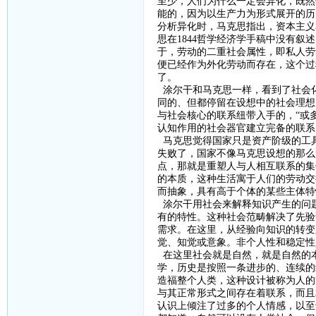
至少，人们为什么一定会异化，既然
能的，因为以生产力为形式展开的历
分析异化时，马克思指出，资本主义
思在
1844
哲学经济学手稿中没有叙述
于，劳动的二重社会属性，即私人劳
便已经作为外化劳动而存在，这个过
了。
涂尔干和马克思一样，看到了社会
同的、但都停留在设想中的社会理想
与社会核心的联系纽带入手的，“或
认知作用的社会器官建立完备的联系
马克思觉得国家只是资产阶级的工
失败了，国家不像马克思设想的那么
点，那就是重塑人与人相互联系的集
的本质，这种生活寓于人们的劳动交
而抽象，具有高于个体的某些主体特
涂尔干用社会来解释知识产生的问
有的特性。这种社会范畴解决了先验
需求。在这里，从经验向知识的转变
觉、知觉或意象。非个人性和稳定性
在这里社会就是自然，就是自然的
学，历史是按照一条进步的、连续的
造福整个人类，这种设计被称为人的
与其正常形式之间存在着联系，而且
认识上倾注了过多的个人情感，以至