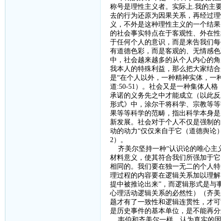
称号是理性主义者。实际上
.
我的主
去的行为还原为因果关系，再经过理
义，不外是这种理性主义的一个结果
的社会事实特点在于客观性、外在性
于任何个人的意识，而是来告我们每
有道德色彩，而是客观的、无情感色
中，社会越来越多的从个人内心的角
我本人的特殊利益，那么把大家结合
是“在个人以外，一种精神实体，一
道
:50-51
）。社会又是一种集体人格
承诺的义务先之中才能成立（以此反
形式》中，涂尔干将科学、宗教等等
果等等科学的范畴，指出科学本身是
新发展。社会对于个人不仅是强制的
动的动力“仅仅来自于它（道德舆论
2
）。
齐美尔坚持一种
“认识论的唯心主
材料意义，使其符合我们所强加于它
相同的。我们要在独一无二的个人特
理过程的内容要在逻辑关系加以理解
提中被推论出来”，而逻辑形式是与
心理活动逻辑关系的必然性）（齐美
题才有了一致性和逻辑连贯性，才可
是历史事件的基本单位，是不能再分
韦伯和齐美尔一样，认为真实的因