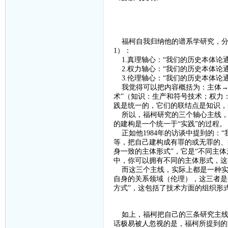
福柯自我归纳他的谱系学研究，分
1
）：
1.
真理轴心：“我们的历史本体论
2.
权力轴心：“我们的历史本体论
3.
伦理轴心：“我们的历史本体论
我觉得可以把内容概括为：主体
→
术”（知识：生产和符号技术；权力
践是统一的，它们的联结点是知识，
所以，福柯研究的三个轴心主线，
的建构是一个统一于“实践”的过程。
正如他
1984
年的访谈中提到的：“
等，把自己建构成有罪的或无罪的、
身一致的主体形式”，它是“不同主
中，你可以拥有不同的主体形式，这
而这三个主线，实际上都是一种实
自身的关系领域（伦理），这三者是
方式”，这包括了技术方面的组织形
如上，福柯把自己的三条研究主线
话极易被人忽视的是，福柯所提到的前