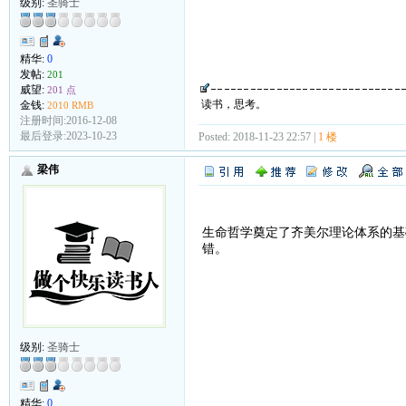
级别:
圣骑士
精华:
0
发帖:
201
威望:
201 点
读书，思考。
金钱:
2010 RMB
注册时间:2016-12-08
最后登录:2023-10-23
Posted: 2018-11-23 22:57 |
1 楼
梁伟
生命哲学奠定了齐美尔理论体系的基
错。
级别:
圣骑士
精华:
0