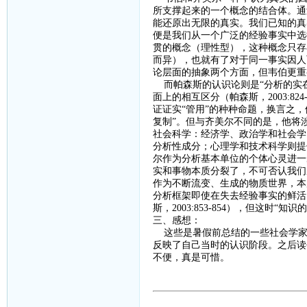
所支撑起来的一个概念的结合体。通
能还原出无限的真实。我们已知的真
便是我们从一个广泛的经验事实中选
贯的概念（理性型），这种概念只存
而异），也就有了对于同一事实因人
论层面的抽象两个方面，但韦伯更重
而帕森斯的认识论则是
“分析的实
面上的相互区分（帕森斯，
2003:824
证证实“管用”的种种命题，换言之，
复制”。但与齐美尔不同的是，他将
社会科学：经济学、政治学和社会学
分析性成分；心理学和技术科学则提
尔作为分析基本单位的个体心灵进一
实和事物本质分裂了，不可否认我们
作为不断流变、生成的物质世界，本
分析框架即使在失去经验事实的鲜活
斯，
2003:853-854
），但这时“知识的
三、感想：
这些是暑假前总结的一些社会学家
反映了自己当时的认识阶段。之后读
不便，真是可惜。