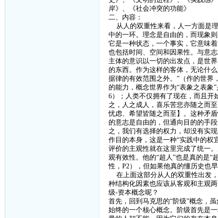
岸》、《社会冲突的功能》
二、内容：
从人的双重性来看，人一方面是理
中的一环。理念是自由的，而现象则
它是一种状态，一个事实，它意味着
也包括时间、空间和因果性。与意志
主体的意识以一切的出发点，是世界
的东西。作为这样的客体，无论什么
据律的有效范围之外。”（作的世界
的能力，概念世界作为“表象之表象
6
）；人类不仅拥有了现在，而且开
之，人之成人，喜乐苦悲亦随之而至
忧虑、希望皆随之而至】。这种矛盾
的意志是自由的，但通向目的的手段
之，我们有选择的权力，却没有实现
作目的本身，这是一种“实践中的权宜
评价的主观性就在这里完成了统一。
观有效性。他的“超人”也是真的是“
性，
P2
），但如果他真的懂历史也早
在上面这部分从人的双重性出发，
种结构化因素也应该从客观和主观两
级
-
资本概念呢？
首先，回到马克思的
“阶级”概念，
始终的一个核心概念。阶级首先是一