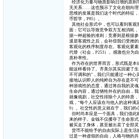
经济化力量与物质影响日增的原则
无关系
……这也预示了文化在朝向理
思维的发展是我们这个时代的特征，
币哲学，
P85
）。
其他社会形式中，也可以看到客观
面：它可以导致竞争双方互相消耗，
据一种超验的准则；竞赛则是根据参
退居客观性之后，会补偿我们受挫的
客观化的秩序制度存在。客观化要素
代替（社会，
P253
）。感激也分为自
质朴率性。
作为存在的世界而言，形式既是本
能这样看待了。齐美尔其实回避了生
不可调和的”，我们只能通过一种心
接地认识即人的纯粹自为存在是不可
种游戏性的态度，通过将自我的灵魂
生命内容
，
通过牺牲外在的自由，我
就像戏剧
，
社交性排除个人的特质，
戏，
“每个人应该在与他人的这种满
9
）。社交性的意义就在于，我们的心
但
时尚本应是一个面具，我们借此
来的样子。金钱不仅攫夺了生命形式
被买走了身体，甚至被出卖了全部灵
货币不能给予的自由实际上是生活
过是一种虚假的自由，人格与物的共